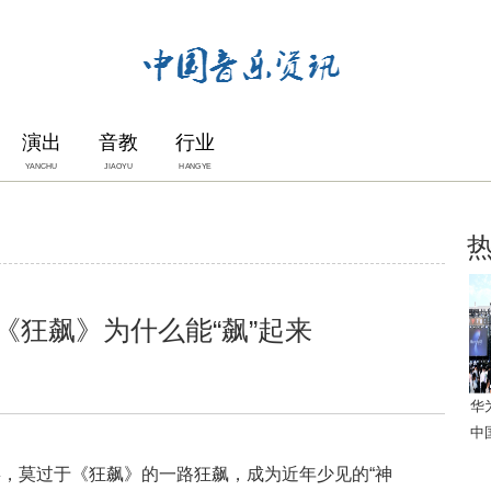
演出
音教
行业
YANCHU
JIAOYU
HANGYE
《狂飙》为什么能“飙”起来
华
中
，莫过于《狂飙》的一路狂飙，成为近年少见的“神