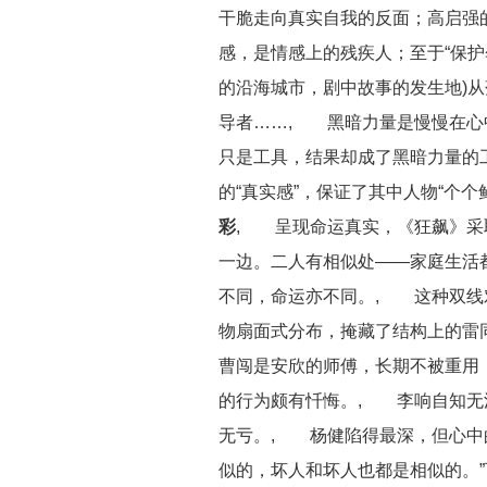
干脆走向真实自我的反面；高启强
感，是情感上的残疾人；至于“保护
的沿海城市，剧中故事的发生地)
导者……, 黑暗力量是慢慢在心
只是工具，结果却成了黑暗力量的
的“真实感”，保证了其中人物“个个鲜
彩
, 呈现命运真实，《狂飙》采
一边。二人有相似处——家庭生活
不同，命运亦不同。, 这种双线
物扇面式分布，掩藏了结构上的
曹闯是安欣的师傅，长期不被重用
的行为颇有忏悔。, 李响自知无
无亏。, 杨健陷得最深，但心中
似的，坏人和坏人也都是相似的。