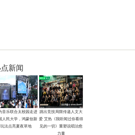
热点新闻
为音乐联合太校园走进
跳出竞技局限传递人文大
国人民大学，鸿蒙创新
爱 艾热《我听闻过你看得
玩法点亮夏夜草地
见的一切》重塑说唱治愈
力量