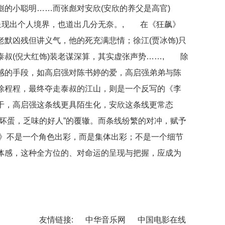
的小聪明……而张彪对安欣(安欣的养父是高官)
”呈现出个人境界，也道出几分无奈。, 在《狂飙》
默凶残但讲义气，他的死充满悲情；徐江(贾冰饰)只
泰叔(倪大红饰)装老谋深算，其实虚张声势……, 除
感的手段，如高启强对陈书婷的爱，高启强弟弟与陈
除程程，最终夺走泰叔的江山，则是一个反写的《李
于，高启强这条线更具陌生化，安欣这条线更常态
坏蛋，乏味的好人”的覆辙。而条线纷繁的对冲，赋予
》不是一个角色出彩，而是集体出彩；不是一个细节
体感，这种全方位的、对命运的呈现与把握，应成为
友情链接:
中华音乐网
中国电影在线