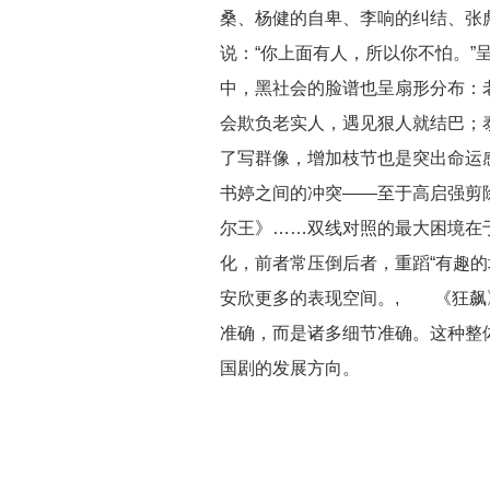
桑、杨健的自卑、李响的纠结、张彪
说：“你上面有人，所以你不怕。
中，黑社会的脸谱也呈扇形分布：老
会欺负老实人，遇见狠人就结巴；
了写群像，增加枝节也是突出命运
书婷之间的冲突——至于高启强剪
尔王》……双线对照的最大困境在
化，前者常压倒后者，重蹈“有趣的
安欣更多的表现空间。, 《狂飙
准确，而是诸多细节准确。这种整
国剧的发展方向。