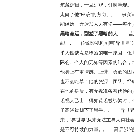
笔藏逻辑，一旦远观，针脚毕现。
走向了他“应该”的方向。, 事
能经历，命运却人人有份——每个
黑暗命运，型塑了黑暗的人
, 营
能。, 传统影视剧刻画“异世界
乎人性缺点是堕落的唯一原因。但
际会、个人的无知等因素的结合，
他身上有重情感、上进、勇敢的因素
也不会吃草：他的资源、团队、经验
在他的身后，有无数准备替代他的
瑶视为己出：得知黄瑶被绑架时，他
子高晓晨却下了黑手。, “异世
来，“异世界”从来无法主导人类社
是不可持续的力量。, 高启强的