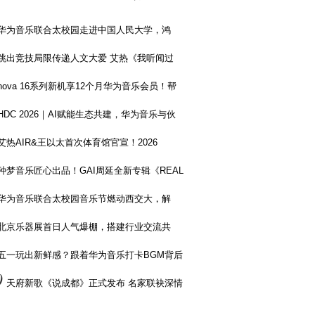
华为音乐联合太校园走进中国人民大学，鸿
跳出竞技局限传递人文大爱 艾热《我听闻过
nova 16系列新机享12个月华为音乐会员！帮
HDC 2026｜AI赋能生态共建，华为音乐与伙
艾热AIR&王以太首次体育馆官宣！2026
种梦音乐匠心出品！GAI周延全新专辑《REAL
华为音乐联合太校园音乐节燃动西交大，解
北京乐器展首日人气爆棚，搭建行业交流共
五一玩出新鲜感？跟着华为音乐打卡BGM背后
0
天府新歌《说成都》正式发布 名家联袂深情