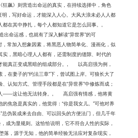
《狂飙》则营造出命运的真实，在持续选择中，角色
实证明，写好命运，才能深入人心。大风大浪未必人人都
人都在其中挣扎，每个人都知道它是怎么回事。,
造出命运感，也就有了深入解读“异世界”的可
”时，常加入想象因素，将黑恶人物简单化、漫画化，似
其实，黑暗心理人人都有，还需制度的缝隙、时代的
才能真正变成黑暗的组成部分。, 以高启强为例，
，在妻子的“约法三章”下，曾试图上岸。可狼长大了
、认知方式、管理手段都是在“异世界”中修炼而成；
人——这让他无法转身。, 高启强有情感，他将黄
的焦急是真实的，他觉得：“你是我女儿。”可他对养
界”总伪装成来去自由、可以回头的方便法门，但几千年
会，成为显规则。这恰恰说明，它不符合人性的实际，
堕落，源于无知，他的简单经验无法应对复杂现实，