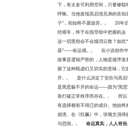
下，有太多可利用空间，只要够聪
呼唤。当他发现高启强兄弟的良知
子”，却始终不愿放弃。, 20年
经艰辛，终于在指导组中把握机会，
这一切恩怨会不会烟消云散？如此“
器”——命运感。, 在小说创作中
故事是逻辑严密的，人物是循序发
握了这种既虚幻又切实的意味，它
开。, 是什么决定了安欣与高启
是黑恶躲不开的命运——因为“黑恶
靠打破正常秩序而存在。, 所以
有选择都有不得已的成分。他始终
崩溃。在《狂飙》中，张颂文演绎
与恐惧。,
命运真实，人人有份