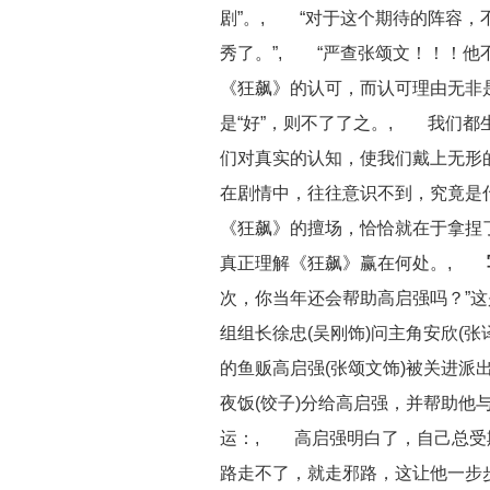
剧”。, “对于这个期待的阵容，
秀了。”, “严查张颂文！！！
《狂飙》的认可，而认可理由无非是
是“好”，则不了了之。, 我们
们对真实的认知，使我们戴上无形的
在剧情中，往往意识不到，究竟是什
《狂飙》的擅场，恰恰就在于拿捏了
真正理解《狂飙》赢在何处。,
写命
次，你当年还会帮助高启强吗？”
组组长徐忠(吴刚饰)问主角安欣(
的鱼贩高启强(张颂文饰)被关进派
夜饭(饺子)分给高启强，并帮助
运：, 高启强明白了，自己总受
路走不了，就走邪路，这让他一步