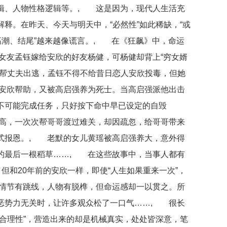
辑、人物性格逻辑等。, 这是因为，现代人生活充
释。在昨天、今天与明天中，“必然性”如此稀缺，“或
高潮、结尾”越来越像谎言。, 在《狂飙》中，命运
女友孟钰嫁给安欣的好友杨健，可杨健却背上“穷女婿
为帮丈夫出逃，孟钰不得不给昔日恋人安欣投毒，但她
安欣帮助，又被高启强养为死士。当高启强派他出击
不可能完成任务，只好按下命中早已设定的自毁
高，一次次帮哥哥渡过难关，却因疏忽，给哥哥带来
式报恩。, 老默的女儿黄瑶被高启强养大，意外得
的最后一根稻草……, 在这些故事中，当事人都有
，但和20年前的安欣一样，即使“人生如果重来一次”，
情节有跳线，人物有脱榫，但命运感却一以贯之。所
恶势力无关时，让许多观众松了一口气……, 很长
合理性”，营造出来的却是机械真实，处处皆深意，笔