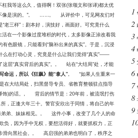
不枉我等这么久，值得啊！双张(张颂文和张译)都太优
1
他不像是演的。”, ……, 从评价中，可见网友们对
2
“老三样”：剧本好，演技好，画面好。可究竟什么
3
都生活在一个影像过度堆积的时代，太多影像正涂改着我
有色眼镜，只能看到“脑补出来的真实”。于是，沉浸
4
么在打动心灵，究竟是什么让我们觉得“真实”——
5
这层“真实背后的真实”。, 站在“大结局”处，才能
6
运，所以《狂飙》能“拿人”
, “如果人生重来一
7
这是在大结局处，扫黑督导专员、省教育整顿驻点指导
张译饰)的话。, 背后的情节是：20年前，被流氓打伤
8
出所，正逢大年三十。警官安欣出于同情，将自己的年
9
他与弟弟、妹妹相见。, 这件小事，改变了几个人的命
1
欺负，因为手中无权，要想活得好，就要抓权力，正
步滑向黑社会。, 高启强的弟弟也明白了，秩序之