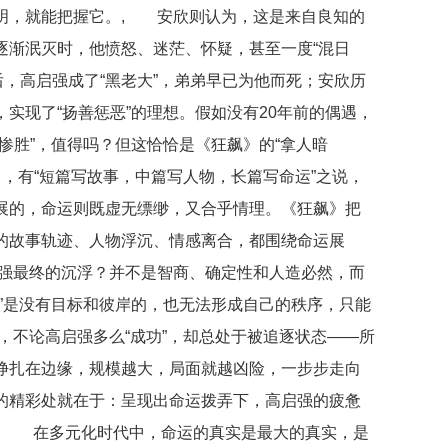
明，就能把握它。, 安欣则认为，这是来自良知的
逐渐泯灭时，他愤怒、迷茫、怀疑，甚至一度“混日
后，高启强成了“黑老大”，弟弟早已为他而死；安欣历
实现了“扬善惩恶”的理想。假如没有20年前的偶遇，
惨胜”，值得吗？但这恰恰是《狂飙》的“拿人暗
，有“短篇写故事，中篇写人物，长篇写命运”之说，
展的，命运则既虚无缥缈，又合乎情理。《狂飙》把
的故事轨迹、人物浮沉、情感离合，都围绕命运展
强最终的沉浮？并不是智商、确定性和人造必然，而
”是没有目标和彼岸的，也无法形成自己的秩序，只能
，不论高启强多么“成功”，却总处于被追逐状态——所
挣扎在边缘，规模越大，局面就越凶险，一步步走向
的精彩处就在于：呈现出命运拨弄下，高启强的疲惫
, 在多元化时代中，命运的真实是最大的真实，是