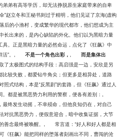
的弟弟有高等学历，却无法挣脱原生家庭带来的自卑
伞”赵立冬和王秘书则过于精明，他们见证了京海(虚构
从落后的小渔村，变成繁华的现代都市，他们想成为主
中长出来的，是内心缺陷的外化。他们以为黑暗力量
工具。正是黑暗力量的必然命运，点化了《狂飙》中
活”。,
不是一个角色出彩，
,
而是集体出
取了太极图式的结构手段：高启强是一边，安欣是另
都比较失败，都爱钻牛角尖；但更多是相异处，道路
对照式结构，本是“反黑剧”的套路，但《狂飙》通过人
雷同。都是被黑恶势力利用的警察，便各有差别：,
，最终发生动摇，不幸殒命，但他良知仍在，对自己
法对抗黑恶势力，便假意迎合，暗中收集证据，大节
的善念最终被唤醒。, 常言道：“好人和好人都是相
”可《狂飙》能把同样的堕落者刻画出不同，曹闯的沧