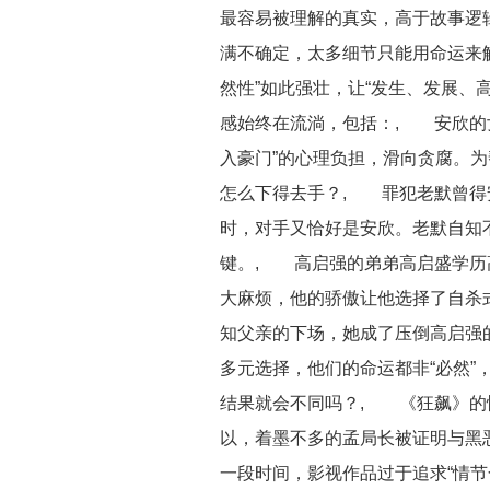
最容易被理解的真实，高于故事逻
满不确定，太多细节只能用命运来解
然性”如此强壮，让“发生、发展、
感始终在流淌，包括：, 安欣的
入豪门”的心理负担，滑向贪腐。
怎么下得去手？, 罪犯老默曾得
时，对手又恰好是安欣。老默自知
键。, 高启强的弟弟高启盛学历
大麻烦，他的骄傲让他选择了自杀
知父亲的下场，她成了压倒高启强
多元选择，他们的命运都非“必然”
结果就会不同吗？, 《狂飙》的
以，着墨不多的孟局长被证明与黑
一段时间，影视作品过于追求“情节