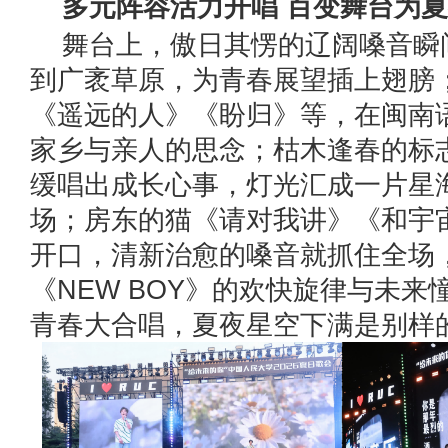
多元阵容活力开唱 百变舞台为
舞台上，傲日其愣的辽阔嗓音瞬
到广袤草原，为青春展望插上翅膀
《遥远的人》《盼归》等，在闽南
家乡与亲人的思念；枯木逢春的标
缓唱出成长心事，灯光汇成一片星
场；房东的猫《请对我讲》《和宇
开口，清新治愈的嗓音就抓住全场
《NEW BOY》的欢快旋律与未来
青春大合唱，夏夜星空下满是别样