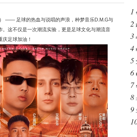
1
庆） —— 足球的热血与说唱的声浪，种梦音乐D.M.G与
2
作。这不仅是一次潮流实验，更是足球文化与潮流音
3
重庆足球加油！
4
5
6
7
8
9
1