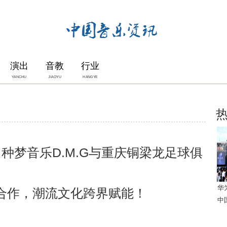
演出
音教
行业
YANCHU
JIAOYU
HANGYE
种梦音乐D.M.G与重庆铜梁龙足球俱
华
合作，潮流文化跨界赋能！
中