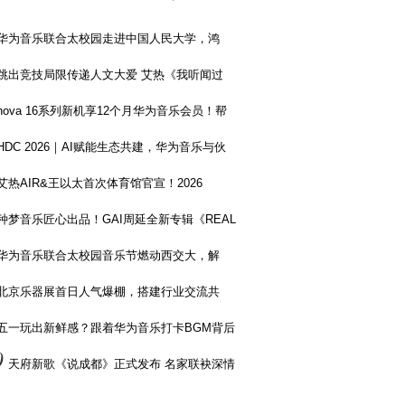
华为音乐联合太校园走进中国人民大学，鸿
跳出竞技局限传递人文大爱 艾热《我听闻过
nova 16系列新机享12个月华为音乐会员！帮
HDC 2026｜AI赋能生态共建，华为音乐与伙
艾热AIR&王以太首次体育馆官宣！2026
种梦音乐匠心出品！GAI周延全新专辑《REAL
华为音乐联合太校园音乐节燃动西交大，解
北京乐器展首日人气爆棚，搭建行业交流共
五一玩出新鲜感？跟着华为音乐打卡BGM背后
0
天府新歌《说成都》正式发布 名家联袂深情