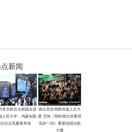
热点新闻
为音乐联合太校园走进
跳出竞技局限传递人文大
国人民大学，鸿蒙创新
爱 艾热《我听闻过你看得
玩法点亮夏夜草地
见的一切》重塑说唱治愈
力量