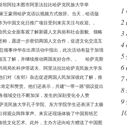
斯坦阿拉木图市阿里法拉比哈萨克民族大学举
1
家王蒙用哈萨克语以视频方式致辞。当天，哈语版
2
布作为中国文化日推广项目受到来宾关注与欢迎。,
3
哈民众全面客观了解新疆人文风俗和社会面貌、领略
还称，愿进一步密切两国人文合作，促进文化交流互
4
总领事仲华在出席活动中指出，此次活动有益于加强
5
相互了解，并继续推动两国友好合作。, 哈萨克斯
6
书局局长科伊塔诺夫、阿里法拉比哈萨克民族大学东
7
他们对《友邻》杂志促进两国人民加深彼此了解，推
示肯定和赞赏。他们还表示，共建“一带一路”倡议提出
8
等各领域交往不断加深，发生的深刻变化令人赞
9
萨克民族大学孔子学院、东方学院学生还表演了太极
1
引得观众阵阵掌声。来宾还现场体验了中国剪纸艺
传统文化艺术。此外，主办方还向哈方赠送了中国图