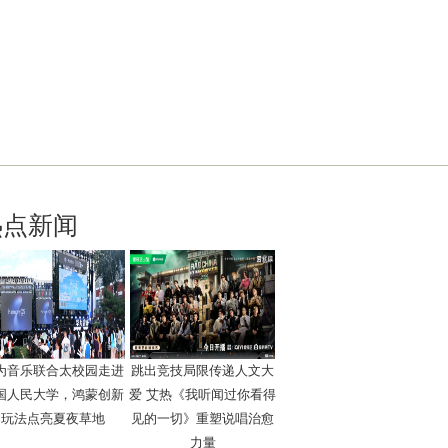
热点新闻
为音乐联合太校园走进
跳出竞技局限传递人文大
国人民大学，鸿蒙创新
爱 艾热《我听闻过你看得
玩法点亮夏夜草地
见的一切》重塑说唱治愈
力量