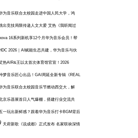
华为音乐联合太校园走进中国人民大学，鸿
跳出竞技局限传递人文大爱 艾热《我听闻过
nova 16系列新机享12个月华为音乐会员！帮
HDC 2026｜AI赋能生态共建，华为音乐与伙
艾热AIR&王以太首次体育馆官宣！2026
种梦音乐匠心出品！GAI周延全新专辑《REAL
华为音乐联合太校园音乐节燃动西交大，解
北京乐器展首日人气爆棚，搭建行业交流共
五一玩出新鲜感？跟着华为音乐打卡BGM背后
0
天府新歌《说成都》正式发布 名家联袂深情