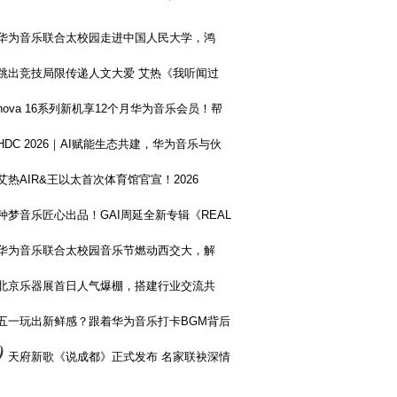
华为音乐联合太校园走进中国人民大学，鸿
跳出竞技局限传递人文大爱 艾热《我听闻过
nova 16系列新机享12个月华为音乐会员！帮
HDC 2026｜AI赋能生态共建，华为音乐与伙
艾热AIR&王以太首次体育馆官宣！2026
种梦音乐匠心出品！GAI周延全新专辑《REAL
华为音乐联合太校园音乐节燃动西交大，解
北京乐器展首日人气爆棚，搭建行业交流共
五一玩出新鲜感？跟着华为音乐打卡BGM背后
0
天府新歌《说成都》正式发布 名家联袂深情