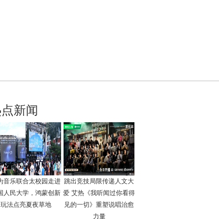
热点新闻
为音乐联合太校园走进
跳出竞技局限传递人文大
国人民大学，鸿蒙创新
爱 艾热《我听闻过你看得
玩法点亮夏夜草地
见的一切》重塑说唱治愈
力量