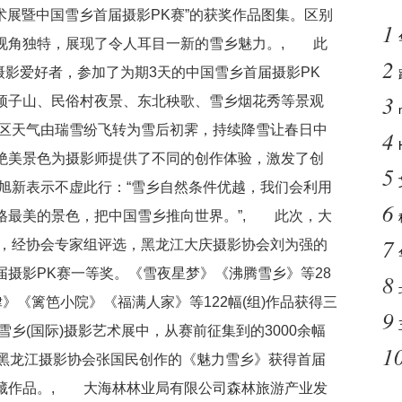
艺术展暨中国雪乡首届摄影PK赛”的获奖作品图集。区别
1
视角独特，展现了令人耳目一新的雪乡魅力。, 此
2
名摄影爱好者，参加了为期3天的中国雪乡首届摄影PK
3
顶子山、民俗村夜景、东北秧歌、雪乡烟花秀等景观
区天气由瑞雪纷飞转为雪后初霁，持续降雪让春日中
4
绝美景色为摄影师提供了不同的创作体验，激发了创
5
旭新表示不虚此行：“雪乡自然条件优越，我们会利用
6
格最美的景色，把中国雪乡推向世界。”, 此次，大
7
品，经协会专家组评选，黑龙江大庆摄影协会刘为强的
摄影PK赛一等奖。《雪夜星梦》《沸腾雪乡》等28
8
》《篱笆小院》《福满人家》等122幅(组)作品获得三
9
乡(国际)摄影艺术展中，从赛前征集到的3000余幅
1
，黑龙江摄影协会张国民创作的《魅力雪乡》获得首届
藏作品。, 大海林林业局有限公司森林旅游产业发