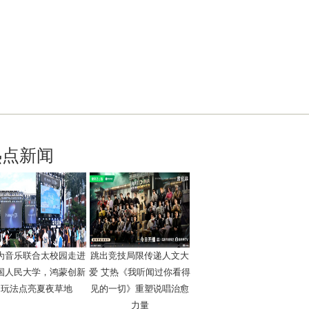
热点新闻
为音乐联合太校园走进
跳出竞技局限传递人文大
国人民大学，鸿蒙创新
爱 艾热《我听闻过你看得
玩法点亮夏夜草地
见的一切》重塑说唱治愈
力量