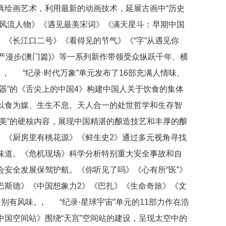
典绘画艺术，利用最新的动画技术，延展古画中“历史
数风流人物》《遇见最美宋词》《满天星斗：早期中国
《长江口二号》《看得见的节气》《“字”从遇见你
产漫步(澳门篇)》等一系列新作带领受众纵跃千年、横
, “纪录·时代万象”单元发布了16部充满人情味、
器”的《舌尖上的中国4》构建中国人关于饮食的集体
以食为媒、生生不息、天人合一的处世哲学和生存智
美”的硬核内容，展现中国精湛的酿造技艺和丰厚的酿
》《厨房里有桃花源》《鲜生史2》通过多元视角寻找
味道。《危机现场》科学分析特别重大安全事故和自
安全发展保驾护航。《你听见了吗》《心有所“医”》
巴斯德》《中国想象力2》《巴扎》《生命奇旅》《文
别有风味。, “纪录·星球宇宙”单元的11部力作在浩
国空间站》围绕“天宫”空间站的建设，呈现太空中的