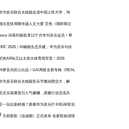
华为音乐联合太校园走进中国人民大学，鸿
跳出竞技局限传递人文大爱 艾热《我听闻过
nova 16系列新机享12个月华为音乐会员！帮
HDC 2026｜AI赋能生态共建，华为音乐与伙
艾热AIR&王以太首次体育馆官宣！2026
种梦音乐匠心出品！GAI周延全新专辑《REAL
华为音乐联合太校园音乐节燃动西交大，解
北京乐器展首日人气爆棚，搭建行业交流共
五一玩出新鲜感？跟着华为音乐打卡BGM背后
0
天府新歌《说成都》正式发布 名家联袂深情