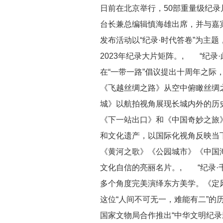
日前在北京举行，50部重量级纪
台长兼总编辑慎海雄出席，并与嘉
发布活动以“纪录·时代答卷”为主
2023年纪录大片矩阵。, “纪录
在“一带一路”倡议提出十周年之际
《飞越丝绸之路》从空中俯瞰丝绸
城》以航拍视角展现长城内外的历
《下一站出口》和《中国奇妙之旅》
和文化遗产，以国际化视角反映当
《黄河之歌》《公园城市》《中国
文化自信的亮丽名片。, “纪录·
多个角度完美演绎东方美学。《定
这位“人间不可无一，难能有二”的
国家文物局合作推出“中华文明纪录