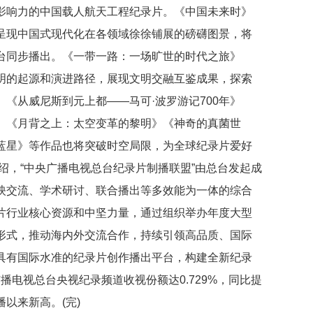
影响力的中国载人航天工程纪录片。《中国未来时》
呈现中国式现代化在各领域徐徐铺展的磅礴图景，将
台同步播出。《一带一路：一场旷世的时代之旅》
明的起源和演进路径，展现文明交融互鉴成果，探索
《从威尼斯到元上都——马可·波罗游记700年》
》《月背之上：太空变革的黎明》《神奇的真菌世
蓝星》等作品也将突破时空局限，为全球纪录片爱好
绍，“中央广播电视总台纪录片制播联盟”由总台发起成
映交流、学术研讨、联合播出等多效能为一体的综合
片行业核心资源和中坚力量，通过组织举办年度大型
形式，推动海内外交流合作，持续引领高品质、国际
具有国际水准的纪录片创作播出平台，构建全新纪录
播电视总台央视纪录频道收视份额达0.729%，同比提
以来新高。(完)