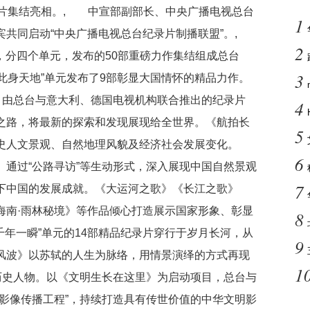
录片集结亮相。, 中宣部副部长、中央广播电视总台
1
宾共同启动“中央广播电视总台纪录片制播联盟”。,
2
题，分四个单元，发布的50部重磅力作集结组成总台
3
·此身天地”单元发布了9部彰显大国情怀的精品力作。
，由总台与意大利、德国电视机构联合推出的纪录片
4
之路，将最新的探索和发现展现给全世界。《航拍长
5
史人文景观、自然地理风貌及经济社会发展变化。
6
通过“公路寻访”等生动形式，深入展现中国自然景观
7
下中国的发展成就。《大运河之歌》《长江之歌》
海南·雨林秘境》等作品倾心打造展示国家形象、彰显
8
千年一瞬”单元的14部精品纪录片穿行于岁月长河，从
9
风波》以苏轼的人生为脉络，用情景演绎的方式再现
1
历史人物。以《文明生长在这里》为启动项目，总台与
影像传播工程”，持续打造具有传世价值的中华文明影