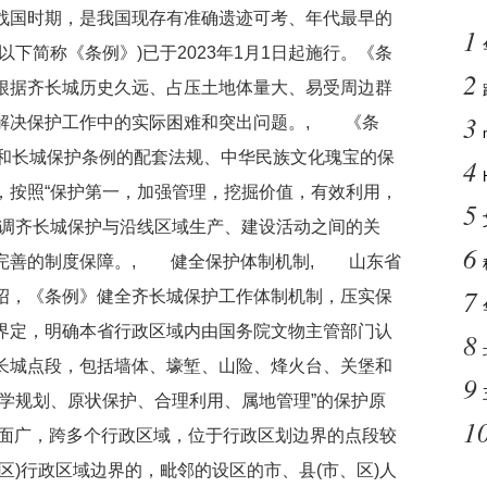
战国时期，是我国现存有准确遗迹可考、年代最早的
1
下简称《条例》)已于2023年1月1日起施行。《条
2
根据齐长城历史久远、占压土地体量大、易受周边群
3
解决保护工作中的实际困难和突出问题。, 《条
法和长城保护条例的配套法规、中华民族文化瑰宝的保
4
，按照“保护第一，加强管理，挖掘价值，有效利用，
5
协调齐长城保护与沿线区域生产、建设活动之间的关
6
完善的制度保障。, 健全保护体制机制, 山东省
7
绍，《条例》健全齐长城保护工作体制机制，压实保
界定，明确本省行政区域内由国务院文物主管部门认
8
长城点段，包括墙体、壕堑、山险、烽火台、关堡和
9
学规划、原状保护、合理利用、属地管理”的保护原
1
面广，跨多个行政区域，位于行政区划边界的点段较
区)行政区域边界的，毗邻的设区的市、县(市、区)人