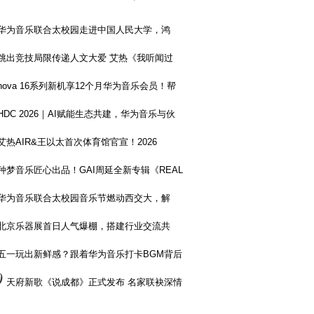
华为音乐联合太校园走进中国人民大学，鸿
跳出竞技局限传递人文大爱 艾热《我听闻过
nova 16系列新机享12个月华为音乐会员！帮
HDC 2026｜AI赋能生态共建，华为音乐与伙
艾热AIR&王以太首次体育馆官宣！2026
种梦音乐匠心出品！GAI周延全新专辑《REAL
华为音乐联合太校园音乐节燃动西交大，解
北京乐器展首日人气爆棚，搭建行业交流共
五一玩出新鲜感？跟着华为音乐打卡BGM背后
0
天府新歌《说成都》正式发布 名家联袂深情