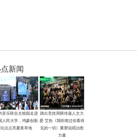
热点新闻
为音乐联合太校园走进
跳出竞技局限传递人文大
国人民大学，鸿蒙创新
爱 艾热《我听闻过你看得
玩法点亮夏夜草地
见的一切》重塑说唱治愈
力量