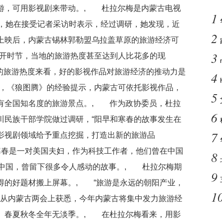
游，可用影视剧来带动。, 杜拉尔梅是内蒙古电视
1
日，她在接受记者采访时表示，经过调研，她发现，近
2
上映后，内蒙古锡林郭勒盟乌拉盖草原的旅游经济可
3
盛开时节，当地的旅游热度甚至达到人比花多的现
来的旅游热度来看，好的影视作品对旅游经济的推动力是
4
说，《狼图腾》的经验提示，内蒙古可依托影视作品，
5
有全国知名度的旅游景点。, 作为政协委员，杜拉
6
川民族干部学院做过调研，“阳早和寒春的故事发生在
7
影视剧领域给予重点挖掘，打造出新的旅游品
寒春是一对美国夫妇，作为科技工作者，他们曾在中国
8
在中国，曾留下很多令人感动的故事。, 杜拉尔梅期
9
得的好题材搬上屏幕。, “旅游是永远的朝阳产业，
1
者从内蒙古两会上获悉，今年内蒙古将集中发力旅游经
、春夏秋冬全年无淡季。, 在杜拉尔梅看来，用影