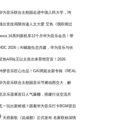
华为音乐联合太校园走进中国人民大学，鸿
跳出竞技局限传递人文大爱 艾热《我听闻过
nova 16系列新机享12个月华为音乐会员！帮
HDC 2026｜AI赋能生态共建，华为音乐与伙
艾热AIR&王以太首次体育馆官宣！2026
种梦音乐匠心出品！GAI周延全新专辑《REAL
华为音乐联合太校园音乐节燃动西交大，解
北京乐器展首日人气爆棚，搭建行业交流共
五一玩出新鲜感？跟着华为音乐打卡BGM背后
0
天府新歌《说成都》正式发布 名家联袂深情