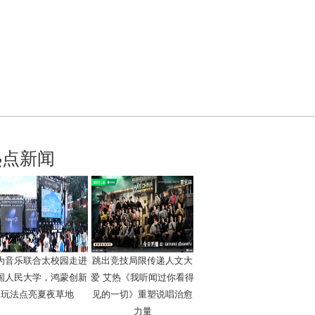
热点新闻
为音乐联合太校园走进
跳出竞技局限传递人文大
国人民大学，鸿蒙创新
爱 艾热《我听闻过你看得
玩法点亮夏夜草地
见的一切》重塑说唱治愈
力量