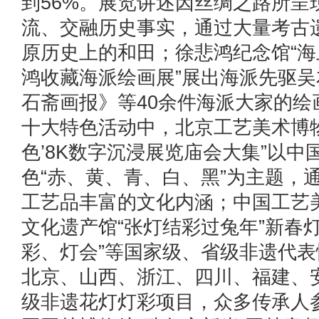
到56%。展览讲述因丝绸之路所呈
流、交融历史事实，通过大量考古
原历史上的和田；徐悲鸿纪念馆“
鸿收藏海派绘画展”展出海派先驱
石斋画报》等40余件海派大家的
十大特色活动中，北京工艺美术博物
色’8K数字沉浸展览庙会大集”以中
色“赤、黄、青、白、黑”为主题，
工艺品丰富的文化内涵；中国工艺
文化遗产馆“张灯结彩过兔年”新春
彩、灯会”等国家级、省级非遗代
北京、山西、浙江、四川、福建、
级非遗花灯灯彩项目，众多传承人