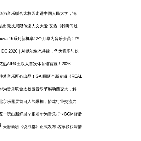
华为音乐联合太校园走进中国人民大学，鸿
跳出竞技局限传递人文大爱 艾热《我听闻过
nova 16系列新机享12个月华为音乐会员！帮
HDC 2026｜AI赋能生态共建，华为音乐与伙
艾热AIR&王以太首次体育馆官宣！2026
种梦音乐匠心出品！GAI周延全新专辑《REAL
华为音乐联合太校园音乐节燃动西交大，解
北京乐器展首日人气爆棚，搭建行业交流共
五一玩出新鲜感？跟着华为音乐打卡BGM背后
0
天府新歌《说成都》正式发布 名家联袂深情