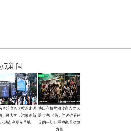
热点新闻
为音乐联合太校园走进
跳出竞技局限传递人文大
国人民大学，鸿蒙创新
爱 艾热《我听闻过你看得
玩法点亮夏夜草地
见的一切》重塑说唱治愈
力量