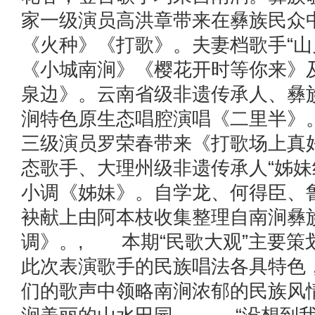
家一级演员高洪章带来在彝族民众
《火种》《打歌》。夫妻档歌手“山
《小城南涧》《樱花开时等你来》
泉边》。云南省级非遗传承人、彝
涧特色原生态唱腔演唱《二里半》
三级演员罗荣春带来《打歌场上真
态歌手、大理州级非遗传承人“姊妹
小调《姊妹》。自学龙、何得臣、
袂献上由阿本枝收集整理自南涧彝
调》。, 本期“民歌大观”主要策
此次表演歌手的民族唱法各具特色
们的歌声中领略南涧浓郁的民族风