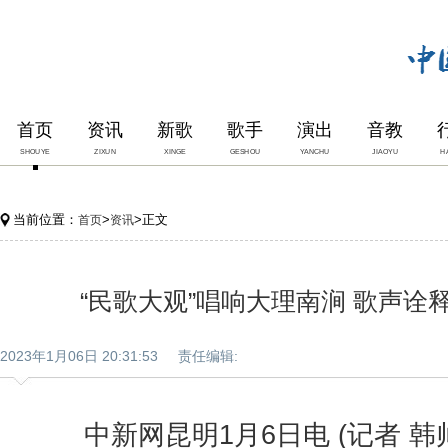
首页
资讯
新歌
歌手
演出
音教
SHOUYE
ZIXUN
XINGE
GESHOU
YANCHU
JIAOYU
H
当前位置：
>
>正文
首页
资讯
“民歌大观”唱响大理南涧 歌声诠
2023年1月06日 20:31:53 责任编辑:
中新网昆明1月6日电 (记者 韩帅