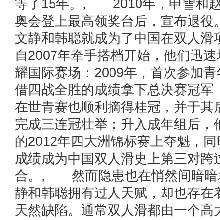
等了15年。, 2010年，申雪和
奥会登上最高领奖台后，宣布退役
文静和韩聪就成为了中国在双人滑
自2007年牵手搭档开始，他们迅
耀国际赛场：2009年，首次参加
借四战全胜的成绩拿下总决赛冠军；
在世青赛也顺利摘得桂冠，并于其
完成三连冠壮举；升入成年组后，
的2012年四大洲锦标赛上夺魁，同时
成绩成为中国双人滑史上第三对跨过
合。, 然而隐患也在悄然间暗暗
静和韩聪拥有过人天赋，却也存在
天然缺陷。通常双人滑都由一个高