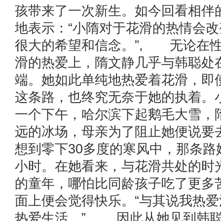
孩带来了一次新生。如今回看相伴
地表示：“小隋对于花滑的热情会
很大的希望和信念。”, 无论在
滑的热爱上，隋文静几乎与韩聪处
端。她如此单纯地热爱着花滑，即
这条路，也终究无奈于她的执着。
一个下午，哈尔滨下起鹅毛大雪，
远的冰场，母亲为了阻止她便说要
想到零下30多度的寒风中，那条路
小时。在她看来，与花滑共处的时
的童年，哪怕比同龄孩子吃了更多
面上便会觉得快乐。“与其说我热
热爱生活。”, 因此从她见到韩