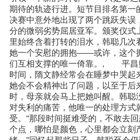
期待的轨迹行进。短节目排名第一
决赛中意外地出现了两个跳跃失误，
分的微弱劣势屈居亚军。颁奖仪式
里始终含着打转的泪水，韩聪几次
她一个安慰的拥抱——或许，这个
们互相支撑的唯一倚靠。, 平昌
时间，隋文静经常会在睡梦中哭起
她会不会精神出了问题，以至于后
时，母亲就会马上把她叫醒。韩聪
对失利的痛苦，他唯一的处理方式
受。“那段时间挺难受的，不敢去
个点，哪怕是颜色，心里都会立刻