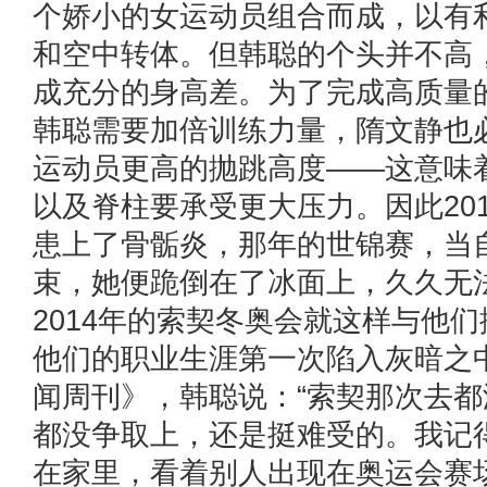
个娇小的女运动员组合而成，以有
和空中转体。但韩聪的个头并不高
成充分的身高差。为了完成高质量
韩聪需要加倍训练力量，隋文静也
运动员更高的抛跳高度——这意味
以及脊柱要承受更大压力。因此20
患上了骨骺炎，那年的世锦赛，当
束，她便跪倒在了冰面上，久久
2014年的索契冬奥会就这样与他
他们的职业生涯第一次陷入灰暗之
闻周刊》，韩聪说：“索契那次去
都没争取上，还是挺难受的。我记
在家里，看着别人出现在奥运会赛