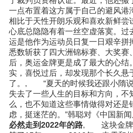
了裁判员资格认证。最近，他还搬
一点布置着这方属于自己的避风港
相比于天性开朗乐观和喜欢新鲜尝
心底总隐隐有着一丝空虚落寞。过
运是他作为运动员日复一日艰辛拼
悉数斩获了四大洲锦标赛、大奖赛
后，奥运金牌更是成了最大的心结
实，喜悦过后，却发现那个长久悬
了。, “夏天的时候我还跟小隋
失去了一些人生的目标和方向，不
么，也不知道这些事情做得对还是
虑，挺迷茫的。”韩聪对《中国新
必然走到2022年的路
, 这块金牌