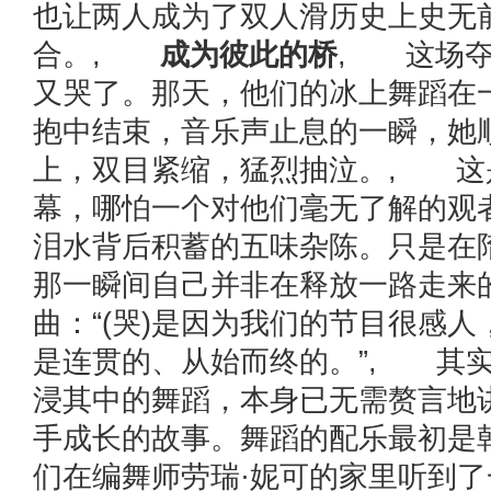
也让两人成为了双人滑历史上史无
合。,
成为彼此的桥
, 这场夺
又哭了。那天，他们的冰上舞蹈在
抱中结束，音乐声止息的一瞬，她
上，双目紧缩，猛烈抽泣。, 这
幕，哪怕一个对他们毫无了解的观
泪水背后积蓄的五味杂陈。只是在
那一瞬间自己并非在释放一路走来
曲：“(哭)是因为我们的节目很感
是连贯的、从始而终的。”, 其
浸其中的舞蹈，本身已无需赘言地
手成长的故事。舞蹈的配乐最初是
们在编舞师劳瑞·妮可的家里听到