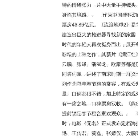
特的情绪张力，片中大量手持镜头、
身临其境感。, 作为中国硬科幻的
票房46.86亿元。《流浪地球2
建造出巨大的推进器寻找新的家园
时代的年轻人再次挺身而出，展开
影坛的上乘之作，其新片《满江红
云鹏、张译、潘斌龙、欧豪等都是
同名词赋，讲述了南宋时期一群义
列作为每年春节档的常客，有观众戏
量、口碑都很不错，加上特定的观
有一席之地，口碑票房双收。《熊出
提前锁定春节档合家欢观众。, 2
时，电影《无名》正式发布定档海
迅、王传君、黄磊、张婧仪、大鹏