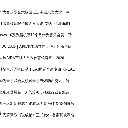
华为音乐联合太校园走进中国人民大学，鸿
跳出竞技局限传递人文大爱 艾热《我听闻过
nova 16系列新机享12个月华为音乐会员！帮
HDC 2026｜AI赋能生态共建，华为音乐与伙
艾热AIR&王以太首次体育馆官宣！2026
种梦音乐匠心出品！GAI周延全新专辑《REAL
华为音乐联合太校园音乐节燃动西交大，解
北京乐器展首日人气爆棚，搭建行业交流共
五一玩出新鲜感？跟着华为音乐打卡BGM背后
0
天府新歌《说成都》正式发布 名家联袂深情