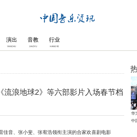
演出
音教
行业
YANCHU
JIAOYU
HANGYE
 《流浪地球2》等六部影片入场春节档
华
中
佳音、张小斐、张宥浩领衔主演的合家欢喜剧电影