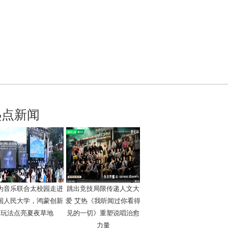
热点新闻
为音乐联合太校园走进
跳出竞技局限传递人文大
国人民大学，鸿蒙创新
爱 艾热《我听闻过你看得
玩法点亮夏夜草地
见的一切》重塑说唱治愈
力量