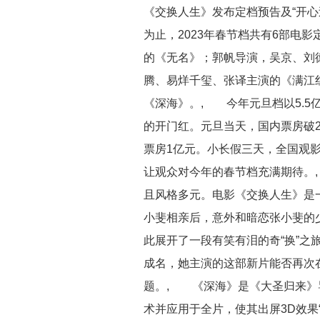
《交换人生》发布定档预告及“开心
为止，2023年春节档共有6部电
的《无名》；郭帆导演，吴京、刘
腾、易烊千玺、张译主演的《满江红
《深海》。, 今年元旦档以5.5
的开门红。元旦当天，国内票房破2
票房1亿元。小长假三天，全国观影
让观众对今年的春节档充满期待。
且风格多元。电影《交换人生》是
小斐相亲后，意外和暗恋张小斐的
此展开了一段有笑有泪的奇“换”之
成名，她主演的这部新片能否再次在
题。, 《深海》是《大圣归来》
术并应用于全片，使其出屏3D效果