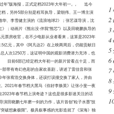
过年”版海报，正式定档2023年大年初一。, 迄今
1
影定档，另外5部分别是程耳执导，梁朝伟、王一博主演
2
德华、李雪健主演的《流浪地球2》；张艺谋导演，沈
3
》；动画片《熊出没·伴我“熊芯”》以及田晓鹏执导的
亿元票房收官，在不少电影从业者看来，这算是2023年
4
.5亿元，其中《阿凡达2》在上映两周后，仍能贡献日
5
总人次1250万，这证明中国的观影消费潜力充沛，也
6
, 目前6部已经定档大年初一的新片皆看点十足，而
7
一部带有奇幻色彩的合家欢喜剧，讲述了雷佳音和张
少年张宥浩交换身体，还误打误撞交换了家人，并由
8
旅。2021年春节档大黑马《你好李焕英》让张小斐一夜
9
2023年春节档上演奇迹？这也是很多影迷关注的话
1
导演田晓鹏七年磨一剑的力作，该片首创“粒子水墨”技
“突破想象极限”。极具叙事感的光影造就了《深海》独