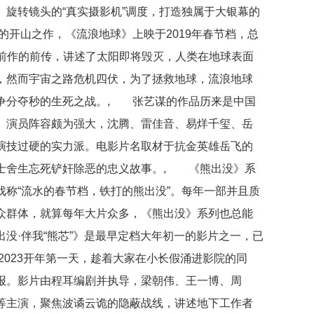
旋转镜头的“真实摄影机”调度，打造独属于大银幕的
开山之作，《流浪地球》上映于2019年春节档，总
》是前作的前传，讲述了太阳即将毁灭，人类在地球表面
，然而宇宙之路危机四伏，为了拯救地球，流浪地球
争分夺秒的生死之战。, 张艺谋的作品历来是中国
》演员阵容颇为强大，沈腾、雷佳音、易烊千玺、岳
演技过硬的实力派。电影片名取材于抗金英雄岳飞的
士舍生忘死铲奸除恶的忠义故事。, 《熊出没》系
称“流水的春节档，铁打的熊出没”。每年一部并且质
众群体，就算每年大片众多，《熊出没》系列也总能
没·伴我“熊芯”》是最早定档大年初一的影片之一，已
023开年第一天，趁着大家在小长假涌进影院的同
报。影片由程耳编剧并执导，梁朝伟、王一博、周
等主演，聚焦波谲云诡的隐蔽战线，讲述地下工作者