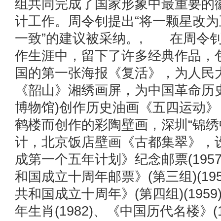
组共同完成了国家形象中最重要的
计工作。周令钊提出“将一颗星改
一致”的建议被采纳。, 在周令钊
作生涯中，留下了许多经典作品，
国的第一张海报《复活》，为人民
《韶山》湘绣画屏，为中国革命历
博物馆)创作历史油画《五四运动
鹤楼而创作的彩陶壁画，深圳“锦绣
计，北京饭店壁画《古都集翠》，
成第一个五年计划》纪念邮票(195
和国成立十周年邮票》(第三组)(19
共和国成立十周年》(第四组)(195
年生肖(1982)、《中国历代名楼》(