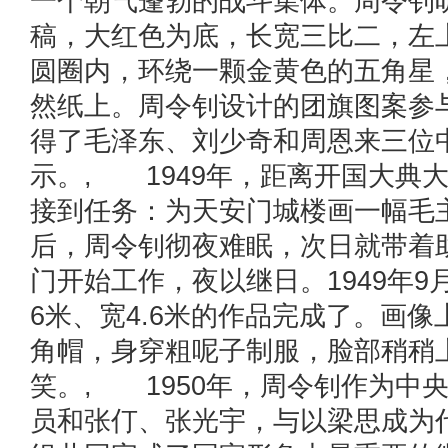
一个朝气蓬勃的战斗集体。周令钊
稿，大红色为底，长宽三比二，左
圆圈内，环绕一颗金黄色的五角星
然纸上。周令钊设计的团旗图案参
得了毛泽东、刘少奇和周恩来三位
示。, 1949年，距离开国大典大
接到任务：为天安门城楼画一幅毛
后，周令钊彻夜难眠，次日就带着
门开始工作，夜以继日。1949年9
6米、宽4.6米的作品完成了。画
角帽，身穿粗呢子制服，脸部稍稍
笑。, 1950年，周令钊作为中
员和张仃、张光宇，与以梁思成为