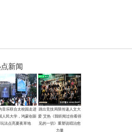
热点新闻
为音乐联合太校园走进
跳出竞技局限传递人文大
国人民大学，鸿蒙创新
爱 艾热《我听闻过你看得
玩法点亮夏夜草地
见的一切》重塑说唱治愈
力量