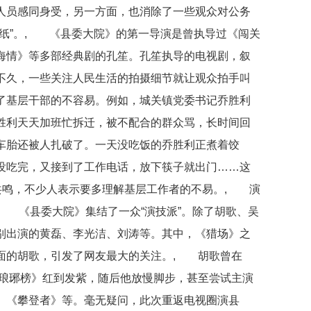
人员感同身受，另一方面，也消除了一些观众对公务
报纸”。, 《县委大院》的第一导演是曾执导过《闯关
海情》等多部经典剧的孔笙。孔笙执导的电视剧，叙
不久，一些关注人民生活的拍摄细节就让观众拍手叫
了基层干部的不容易。例如，城关镇党委书记乔胜利
胜利天天加班忙拆迁，被不配合的群众骂，长时间回
车胎还被人扎破了。一天没吃饭的乔胜利正煮着饺
没吃完，又接到了工作电话，放下筷子就出门……这
的共鸣，不少人表示要多理解基层工作者的不易。, 演
”, 《县委大院》集结了一众“演技派”。除了胡歌、吴
别出演的黄磊、李光洁、刘涛等。其中，《猎场》之
面的胡歌，引发了网友最大的关注。, 胡歌曾在
《琅琊榜》红到发紫，随后他放慢脚步，甚至尝试主演
》《攀登者》等。毫无疑问，此次重返电视圈演县