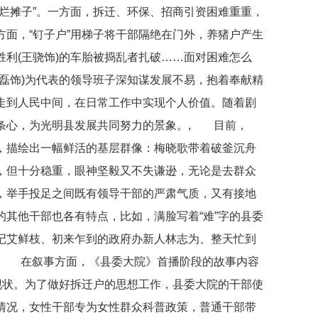
烂摊子”。一方面，拆迁、环保、招商引资困难重重，
面，“钉子户”用梯子将干部隔绝在门外，养猪户产生
利(王骁饰)的车胎被捣乱者扎破……面对困难怎么
磊饰)为代表的领导班子深知谋发展不易，抱着奉献精
走到人民中间，在日常工作中实现个人价值。随着剧
条心，为光明县发展共同努力的景象。, 目前，
，描绘出一幅鲜活的基层群像：梅晓歌带着破釜沉舟
，但十分稳重，眼神坚毅又不失谦逊，无论是去群众
，举手投足之间既有领导干部的严肃气质，又有接地
其他干部也各有特点，比如，满脸写着“难”字的县委
记艾鲜枝、初来乍到的政府办新人林志为、整天忙到
, 在叙事方面，《县委大院》首播阶段的故事内容
现状。为了做好拆迁户的思想工作，县委大院的干部使
情况，女性干部专为女性群众科普政策，普通干部带