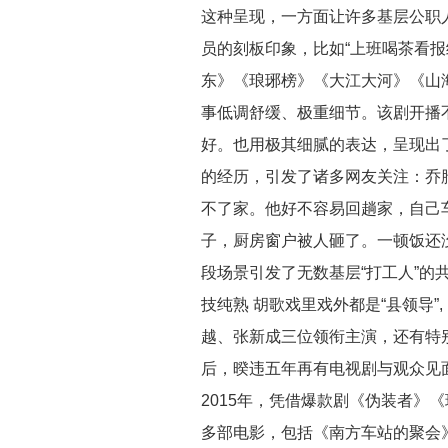
这种呈现，一方面让许多基层公职
员的刻板印象，比如“上班喝茶看
东》《琅琊榜》《大江大河》《山
事低调舒缓、极重细节。该剧开播
好。也用极其细腻的表达，呈现出
的经历，引发了诸多网友关注：乔
不了家。他好不容易回趟家，自己
子，厨房窗户被人砸了。一顿饭还
段场景引发了无数基层“打工人”
技纯熟 胡歌戏里戏外都是“县领导
越、张新成三位领衔主演，还有特
后，暌违五年再有电视剧与观众见
2015年，凭借爆款剧《伪装者》
多部电影，包括《南方车站的聚会