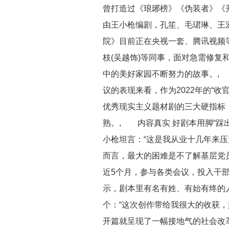
曾打造过《琅琊榜》《伪装者》《开
由王小枪编剧，孔笙、毛珺琳、王
院》目前正在央视一套、腾讯视频等
枝(吴越饰)等同事，面对急需修复
中的美好家园不断努力的故事。,
议的表现来看，作为2022年的“
优秀现实主义题材剧的三大硬指标
熟。, 内容真实 好剧本用脚“踩
小枪坦言：“这是我从业十几年来压
而言，最大的困难是不了解基层党
近5个月，参与各类会议，投入干部
示，剧本里有名有姓、有始有终的
个：“这次创作带给我很大的收获
开篇就呈现了一幅接地气的社会改