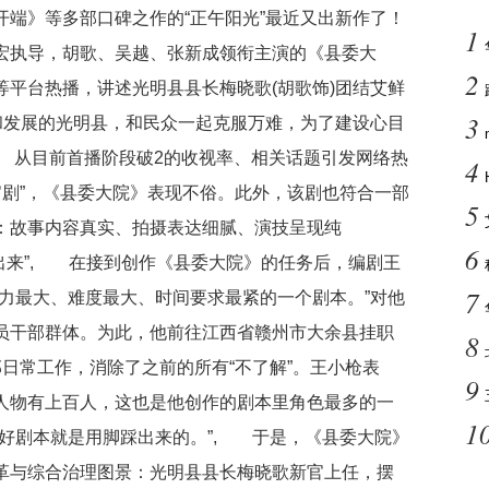
端》等多部口碑之作的“正午阳光”最近又出新作了！
1
宏执导，胡歌、吴越、张新成领衔主演的《县委大
2
平台热播，讲述光明县县长梅晓歌(胡歌饰)团结艾鲜
3
和发展的光明县，和民众一起克服万难，为了建设心目
 从目前首播阶段破2的收视率、相关话题引发网络热
4
收官剧”，《县委大院》表现不俗。此外，该剧也符合一部
5
：故事内容真实、拍摄表达细腻、演技呈现纯
6
出来”, 在接到创作《县委大院》的任务后，编剧王
7
力最大、难度最大、时间要求最紧的一个剧本。”对他
员干部群体。为此，他前往江西省赣州市大余县挂职
8
日常工作，消除了之前的所有“不了解”。王小枪表
9
人物有上百人，这也是他创作的剧本里角色最多的一
1
，好剧本就是用脚踩出来的。”, 于是，《县委大院》
革与综合治理图景：光明县县长梅晓歌新官上任，摆