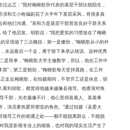
达过忐忑：“我对梅晓歌所代表的基层干部比较陌生，
导演和王小枪编剧花了大半年下基层采风，有很多真
会和他们沟通。”亲和力是基层干部营造良好干群关系
，给了他启发。胡歌说：“我把爱笑的习惯放在了梅晓
色的呈现做了三点概括：第一是傻劲，“梅晓歌从小的外
后，永远最后一个走，勇于留下来承认错误。这种优秀
二是简单，“梅晓歌大学主修数学，所以，他在工作中
质”；第三是韧劲，“梅晓歌每天坚持晨跑，在工作
真正走近梅晓歌，在拍摄期间，不管开工还是休息，胡
人看到胡歌，都觉得他越来越像县领导。他逐渐对角
领导干部，光衣服像不行，他心里得装着人、装着事
样，演员要热爱所塑造的角色。”通过拍摄《县委大
层领导工作的相通之处——都不能脱离群众，不能脱
仅对我是影视专业上的锻炼，也对我的现实生活产生了