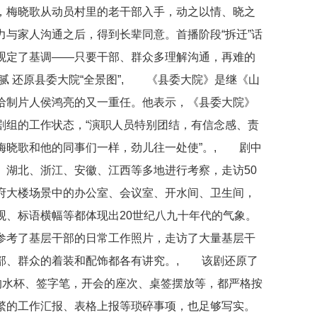
，梅晓歌从动员村里的老干部入手，动之以情、晓之
与家人沟通之后，得到长辈同意。首播阶段“拆迁”话
观定了基调——只要干部、群众多理解沟通，再难的
 还原县委大院“全景图”, 《县委大院》是继《山
给制片人侯鸿亮的又一重任。他表示，《县委大院》
剧组的工作状态，“演职人员特别团结，有信念感、责
梅晓歌和他的同事们一样，劲儿往一处使”。, 剧中
、湖北、浙江、安徽、江西等多地进行考察，走访50
府大楼场景中的办公室、会议室、开水间、卫生间，
观、标语横幅等都体现出20世纪八九十年代的气象。
参考了基层干部的日常工作照片，走访了大量基层干
部、群众的着装和配饰都各有讲究。, 该剧还原了
的水杯、签字笔，开会的座次、桌签摆放等，都严格按
繁的工作汇报、表格上报等琐碎事项，也足够写实。