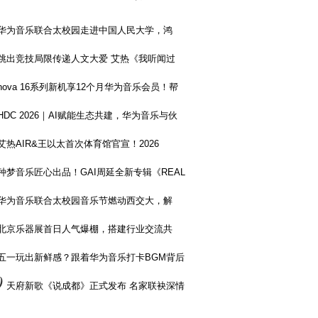
华为音乐联合太校园走进中国人民大学，鸿
跳出竞技局限传递人文大爱 艾热《我听闻过
nova 16系列新机享12个月华为音乐会员！帮
HDC 2026｜AI赋能生态共建，华为音乐与伙
艾热AIR&王以太首次体育馆官宣！2026
种梦音乐匠心出品！GAI周延全新专辑《REAL
华为音乐联合太校园音乐节燃动西交大，解
北京乐器展首日人气爆棚，搭建行业交流共
五一玩出新鲜感？跟着华为音乐打卡BGM背后
0
天府新歌《说成都》正式发布 名家联袂深情