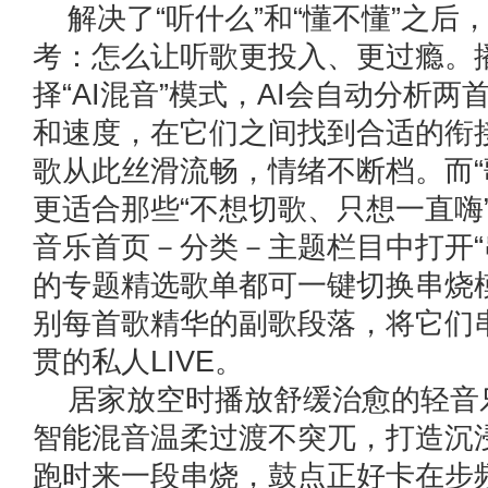
解决了“听什么”和“懂不懂”之后
考：怎么让听歌更投入、更过瘾。
择“AI混音”模式，AI会自动分析
和速度，在它们之间找到合适的衔
歌从此丝滑流畅，情绪不断档。而“
更适合那些“不想切歌、只想一直嗨
音乐首页－分类－主题栏目中打开“
的专题精选歌单都可一键切换串烧模
别每首歌精华的副歌段落，将它们
贯的私人LIVE。
居家放空时播放舒缓治愈的轻音
智能混音温柔过渡不突兀，打造沉
跑时来一段串烧，鼓点正好卡在步