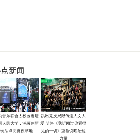
热点新闻
为音乐联合太校园走进
跳出竞技局限传递人文大
国人民大学，鸿蒙创新
爱 艾热《我听闻过你看得
玩法点亮夏夜草地
见的一切》重塑说唱治愈
力量