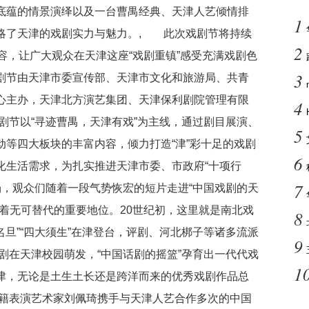
底蕴的情景演绎以及一台曹禺经典、天津人艺倾情排
1
略了天津的戏剧实力与魅力。, 此次戏剧节将持续
2
容，让广大观众在天津这座“戏剧重镇”感受充满戏剧色
3
剧节由天津市委宣传部、天津市文化和旅游局、共青
心主办，天津北方演艺集团、天津保利剧院管理有限
4
剧节以“寻迹曹禺，天津有戏”为主线，通过剧目展演、
5
等四大板块的丰富内容，倾力打造“津”彩十足的戏剧
6
化生活需求，为扎实推进天津市委、市政府“十项行
7
场，观众们随着一段气势恢宏的短片走进“中国戏剧的天
着无可替代的重要地位。20世纪初，这里就是南北戏
8
名旦”“四大须生”在津登台，评剧、河北梆子等诸多流派
9
剧在天津校园萌发，“中国话剧的摇篮”孕育出一代代戏
1
津，无论是土生土长还是跨洋而来的优秀戏剧作品总
籍表演艺术家刘佩琦携手与天津人艺合作多次的中国