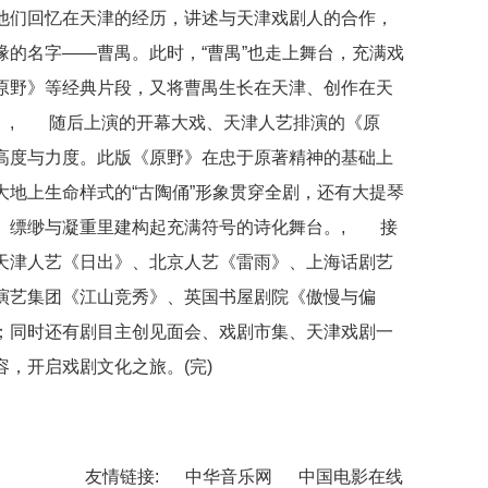
他们回忆在天津的经历，讲述与天津戏剧人的合作，
的名字——曹禺。此时，“曹禺”也走上舞台，充满戏
原野》等经典片段，又将曹禺生长在天津、创作在天
。, 随后上演的开幕大戏、天津人艺排演的《原
高度与力度。此版《原野》在忠于原著精神的基础上
地上生命样式的“古陶俑”形象贯穿全剧，还有大提琴
、缥缈与凝重里建构起充满符号的诗化舞台。, 接
天津人艺《日出》、北京人艺《雷雨》、上海话剧艺
演艺集团《江山竞秀》、英国书屋剧院《傲慢与偏
；同时还有剧目主创见面会、戏剧市集、天津戏剧一
，开启戏剧文化之旅。(完)
友情链接:
中华音乐网
中国电影在线