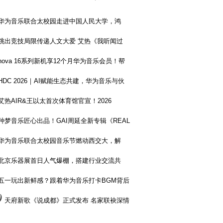
华为音乐联合太校园走进中国人民大学，鸿
跳出竞技局限传递人文大爱 艾热《我听闻过
nova 16系列新机享12个月华为音乐会员！帮
HDC 2026｜AI赋能生态共建，华为音乐与伙
艾热AIR&王以太首次体育馆官宣！2026
种梦音乐匠心出品！GAI周延全新专辑《REAL
华为音乐联合太校园音乐节燃动西交大，解
北京乐器展首日人气爆棚，搭建行业交流共
五一玩出新鲜感？跟着华为音乐打卡BGM背后
0
天府新歌《说成都》正式发布 名家联袂深情