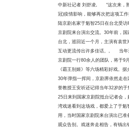
中新社记者 刘舒凌, “这次来，
冠)疫情影响，能够再次把这项工作
陆京剧名家于魁智25日在台北受访
京剧院来台演出交流。30年前，
台北，巡回近一个月，主演有袁世
互动更流传出许多佳话。, 当年
京剧院一行80余人的团队，将于9
《霸王别姬》等六场精彩好戏。据
30年弹指一挥间，京剧界依然走
誉教授王安祈还记得当年32岁的
25日来到国家京剧院抵台记者会
湾戏迷看到这场戏，都爱上了于魁智
用，当时国家京剧院来台演出已准
观众告别。戏迷奔走相告，有钱出钱