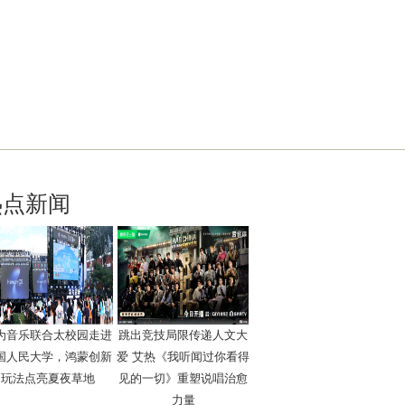
热点新闻
为音乐联合太校园走进
跳出竞技局限传递人文大
国人民大学，鸿蒙创新
爱 艾热《我听闻过你看得
玩法点亮夏夜草地
见的一切》重塑说唱治愈
力量