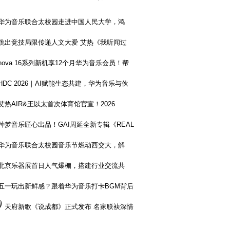
华为音乐联合太校园走进中国人民大学，鸿
跳出竞技局限传递人文大爱 艾热《我听闻过
nova 16系列新机享12个月华为音乐会员！帮
HDC 2026｜AI赋能生态共建，华为音乐与伙
艾热AIR&王以太首次体育馆官宣！2026
种梦音乐匠心出品！GAI周延全新专辑《REAL
华为音乐联合太校园音乐节燃动西交大，解
北京乐器展首日人气爆棚，搭建行业交流共
五一玩出新鲜感？跟着华为音乐打卡BGM背后
0
天府新歌《说成都》正式发布 名家联袂深情