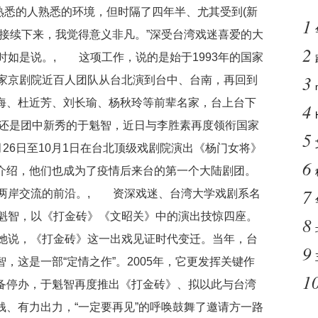
熟悉的人熟悉的环境，但时隔了四年半、尤其受到(新
1
接续下来，我觉得意义非凡。”深受台湾戏迷喜爱的大
2
时如是说。, 这项工作，说的是始于1993年的国家
3
国家京剧院近百人团队从台北演到台中、台南，再回到
海、杜近芳、刘长瑜、杨秋玲等前辈名家，台上台下
4
还是团中新秀的于魁智，近日与李胜素再度领衔国家
5
月26日至10月1日在台北顶级戏剧院演出《杨门女将》
6
介绍，他们也成为了疫情后来台的第一个大陆剧团。
7
在两岸交流的前沿。, 资深戏迷、台湾大学戏剧系名
于魁智，以《打金砖》《文昭关》中的演出技惊四座。
8
，她说，《打金砖》这一出戏见证时代变迁。当年，台
9
，这是一部“定情之作”。2005年，它更发挥关键作
1
备停办，于魁智再度推出《打金砖》、拟以此与台湾
、有力出力，“一定要再见”的呼唤鼓舞了邀请方一路