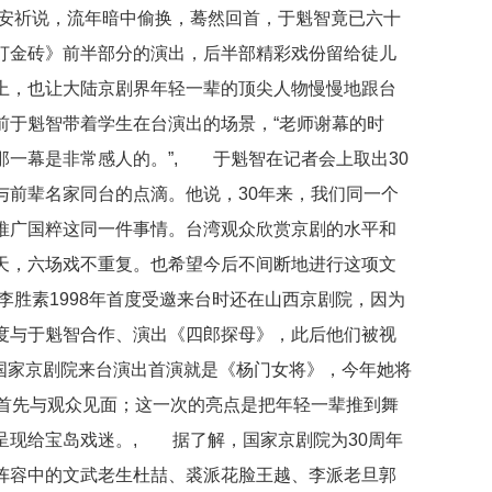
安祈说，流年暗中偷换，蓦然回首，于魁智竟已六十
打金砖》前半部分的演出，后半部精彩戏份留给徒儿
上，也让大陆京剧界年轻一辈的顶尖人物慢慢地跟台
前于魁智带着学生在台演出的场景，“老师谢幕的时
那一幕是非常感人的。”, 于魁智在记者会上取出30
与前辈名家同台的点滴。他说，30年来，我们同一个
推广国粹这同一件事情。台湾观众欣赏京剧的水平和
天，六场戏不重复。也希望今后不间断地进行这项文
胜素1998年首度受邀来台时还在山西京剧院，因为
度与于魁智合作、演出《四郎探母》，此后他们被视
3年国家京剧院来台演出首演就是《杨门女将》，今年她将
日首先与观众见面；这一次的亮点是把年轻一辈推到舞
呈现给宝岛戏迷。, 据了解，国家京剧院为30周年
阵容中的文武老生杜喆、裘派花脸王越、李派老旦郭