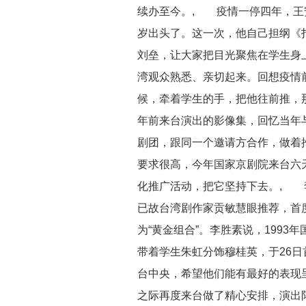
续办至今。, 疫情一停四年，王
岁出头了。这一次，他自己担纲《
刘垒，让大家把目光聚焦在学生身
湾观众熟悉、亲切起来。回想疫情
候，牵着学生的手，把他往前推，
年前来台演出的影像集，回忆当年
剧团，跟同一个邀请方合作，做着
要求很高，今年国家京剧院来台六
化推广活动，把它坚持下去。, 李
已故台湾剧作家贡敏慧眼推荐，首
为“黄金组合”。李胜素说，199
带着学生朱虹分饰穆桂英，于26
台中央，希望他们能有最好的表现
之际再度来台做了精心安排，演出