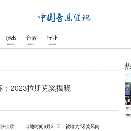
演出
音教
行业
YANCHU
JIAOYU
HANGYE
：2023拉斯克奖揭晓
华
中
佳欣, 当地时间9月21日，被喻为“诺奖风向