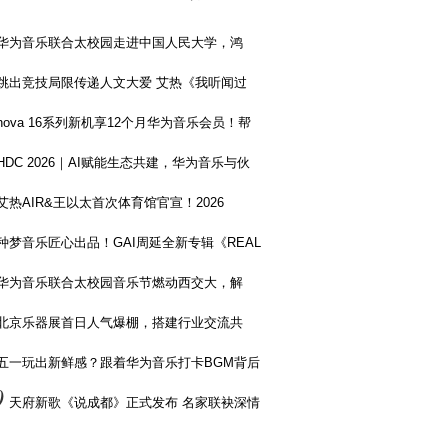
华为音乐联合太校园走进中国人民大学，鸿
跳出竞技局限传递人文大爱 艾热《我听闻过
nova 16系列新机享12个月华为音乐会员！帮
HDC 2026｜AI赋能生态共建，华为音乐与伙
艾热AIR&王以太首次体育馆官宣！2026
种梦音乐匠心出品！GAI周延全新专辑《REAL
华为音乐联合太校园音乐节燃动西交大，解
北京乐器展首日人气爆棚，搭建行业交流共
五一玩出新鲜感？跟着华为音乐打卡BGM背后
0
天府新歌《说成都》正式发布 名家联袂深情