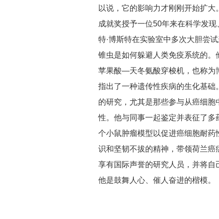
以说，它的影响力才刚刚开始扩大
成就奖授予一位50年来在科学发
特·博斯特在实验室中多次大胆尝
锥虫是如何躲避人类免疫系统的。
苹果酸—天冬氨酸穿梭机，也称为
指出了一种遗传性疾病的生化基础
的研究，尤其是那些参与从癌细胞
性。他与同事一起鉴定并表征了多药
个小鼠肿瘤模型以促进癌细胞耐药
识和坚韧不拔的精神，带领荷兰癌
享有国际声誉的研究人员，并将自
他是鼓舞人心、催人奋进的楷模。