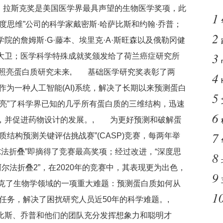
, 拉斯克奖是美国医学界最具声望的生物医学奖项，此
1
度思维”公司的科学家戴密斯·哈萨比斯和约翰·乔普；
2
院的詹姆斯·G·藤本、埃里克·A·斯旺森以及俄勒冈健
3
大卫；医学科学特殊成就奖颁发给了荷兰癌症研究所
”照亮蛋白质研究未来, 基础医学研究奖表彰了两
4
”作为一种人工智能(AI)系统，解决了长期以来预测蛋白
5
亮”了科学界已知的几乎所有蛋白质的三维结构，迅速
6
，并促进药物设计的发展。, 为更好预测和破解蛋
7
结构预测关键评估挑战赛”(CASP)竞赛，每两年举
尔法折叠”即摘得了竞赛最高奖项；经过改进，“深度思
8
尔法折叠2”，在2020年的竞赛中，其表现更为出色，
9
攻克了生物学领域的一项重大难题：预测蛋白质如何从
1
行任务，解决了困扰研究人员近50年的科学难题。,
比斯、乔普和他们的团队充分发挥想象力和聪明才