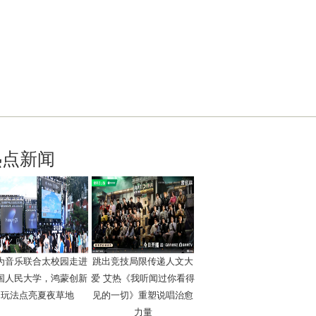
热点新闻
为音乐联合太校园走进
跳出竞技局限传递人文大
国人民大学，鸿蒙创新
爱 艾热《我听闻过你看得
玩法点亮夏夜草地
见的一切》重塑说唱治愈
力量