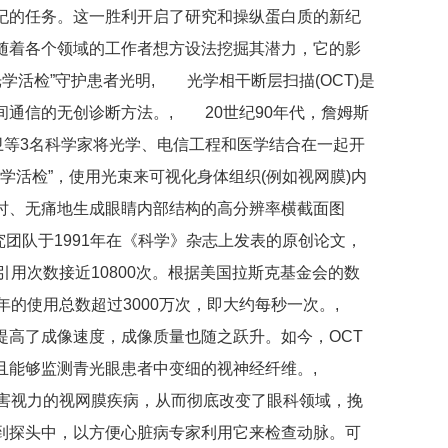
纪的任务。这一胜利开启了研究和操纵蛋白质的新纪
随着各个领域的工作者想方设法挖掘其潜力，它的影
学活检”守护患者光明, 光学相干断层扫描(OCT)是
通信的无创诊断方法。, 20世纪90年代，詹姆斯
黄大卫等3名科学家将光学、电信工程和医学结合在一起开
光学活检”，使用光束来可视化身体组织(例如视网膜)内
时、无痛地生成眼睛内部结构的高分辨率横截面图
团队于1991年在《科学》杂志上发表的原创论文，
引用次数接近10800次。根据美国拉斯克基金会的数
年的使用总数超过3000万次，即大约每秒一次。,
提高了成像速度，成像质量也随之跃升。如今，OCT
并且能够监测青光眼患者中变细的视神经纤维。,
损害视力的视网膜疾病，从而彻底改变了眼科领域，挽
到探头中，以方便心脏病专家利用它来检查动脉。可