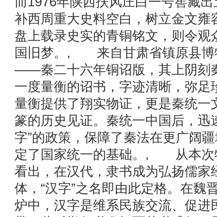
而1976年陕西扶风庄白一号窖藏
补西周重大史料空白，树立金文雍
盘上载录史实的青铜铭文，则令观
国旧梦。, 来自甘肃省镇原县博
——秦二十六年铜诏版，其上阴刻
一度量衡的诏书，字迹清晰，弥足
量衡提供了翔实物证，更是秦统一
篆的历史见证。秦统一中国后，迅
字”的政策，保障了秦法在更广阔
定了国家统一的基础。, 从本次
看出，在汉代，隶书成为弘扬儒家
体，“汉字”之名即由此定格。在魏
炉中，汉字是维系民族交流、促进