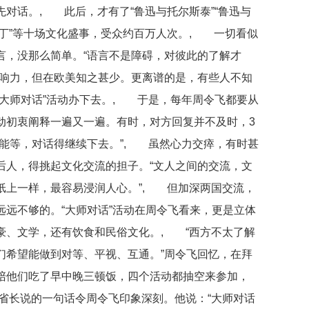
对话。, 此后，才有了“鲁迅与托尔斯泰”“鲁迅与
与但丁”等十场文化盛事，受众约百万人次。, 一切看似
言，没那么简单。“语言不是障碍，对彼此的了解才
影响力，但在欧美知之甚少。更离谱的是，有些人不知
“大师对话”活动办下去。, 于是，每年周令飞都要从
动初衷阐释一遍又一遍。有时，对方回复并不及时，3
只能等，对话得继续下去。”, 虽然心力交瘁，有时甚
后人，得挑起文化交流的担子。“文人之间的交流，文
纸上一样，最容易浸润人心。”, 但加深两国交流，
远不够的。“大师对话”活动在周令飞看来，更是立体
豪、文学，还有饮食和民俗文化。, “西方不太了解
们希望能做到对等、平视、互通。”周令飞回忆，在拜
陪他们吃了早中晚三顿饭，四个活动都抽空来参加，
省长说的一句话令周令飞印象深刻。他说：“大师对话