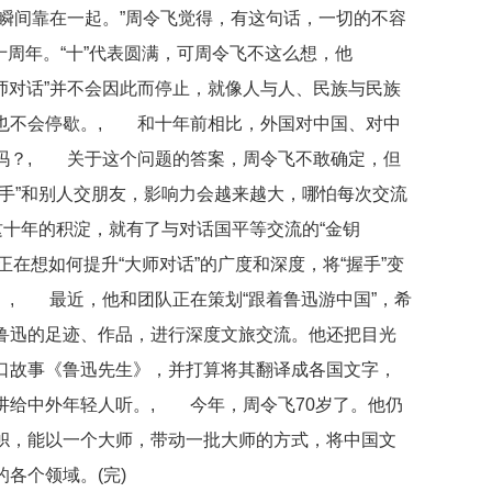
瞬间靠在一起。”周令飞觉得，有这句话，一切的不容
十周年。“十”代表圆满，可周令飞不这么想，他
大师对话”并不会因此而停止，就像人与人、民族与民族
也不会停歇。, 和十年前相比，外国对中国、对中
吗？, 关于这个问题的答案，周令飞不敢确定，但
手”和别人交朋友，影响力会越来越大，哪怕每次交流
这十年的积淀，就有了与对话国平等交流的“金钥
正在想如何提升“大师对话”的广度和深度，将“握手”变
。, 最近，他和团队正在策划“跟着鲁迅游中国”，希
鲁迅的足迹、作品，进行深度文旅交流。他还把目光
口故事《鲁迅先生》，并打算将其翻译成各国文字，
讲给中外年轻人听。, 今年，周令飞70岁了。他仍
帜，能以一个大师，带动一批大师的方式，将中国文
各个领域。(完)