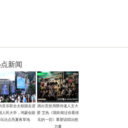
热点新闻
为音乐联合太校园走进
跳出竞技局限传递人文大
国人民大学，鸿蒙创新
爱 艾热《我听闻过你看得
玩法点亮夏夜草地
见的一切》重塑说唱治愈
力量