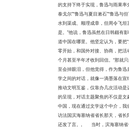
的支持下终于实现，鲁迅与雨果率先
泰戈尔”“鲁迅与夏目漱石”“鲁迅
水到渠成、顺理成章，但周令飞坦
是。”他说，鲁迅虽然在日韩颇有
道中国在哪里。他坚定认为，要把
零开始，和国外对接、协商，把活
个月甚至半年才收到回信。“那就
至会掉眼泪，但他觉得，作为鲁迅
学之间的对话，就像一滴墨落在宣
推动文明互鉴，仅靠办几次活动是远
的呈现，对话主题聚焦的不仅是文
中国，现在通过文学这个中介，我
访法国滨海塞纳省省长那天，省长
还发了言。, 当时，滨海塞纳省