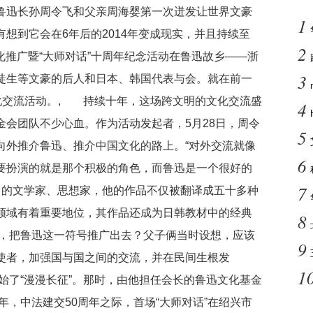
，鲁迅长孙周令飞和父亲周海婴第一次迸发让世界文豪
1
想到它会在6年后的2014年变成现实，并且持续至
2
化推广暨“大师对话”十周年纪念活动在鲁迅故乡——浙
3
徒生等文豪的后人和日本、韩国代表与会。就在前一
文化交流活动。, 持续十年，这场跨文明的文化交流盛
4
金会团队不少心血。作为活动发起者，5月28日，周令
5
向外推介鲁迅、推介中国文化的路上。“对外交流就像
6
要扮演的就是那个积极的角色，而鲁迅是一个很好的
7
名的文学家、思想家，他的作品不仅被翻译成五十多种
领域有着重要地位，其作品还成为日韩教材中的经典
8
，把鲁迅这一符号推广出去？父子俩当时设想，应该
9
使者，加强国与国之间的交流，并在民间生根发
1
始了“漫漫长征”。那时，由他担任会长的鲁迅文化基金
年，中法建交50周年之际，首场“大师对话”在绍兴市