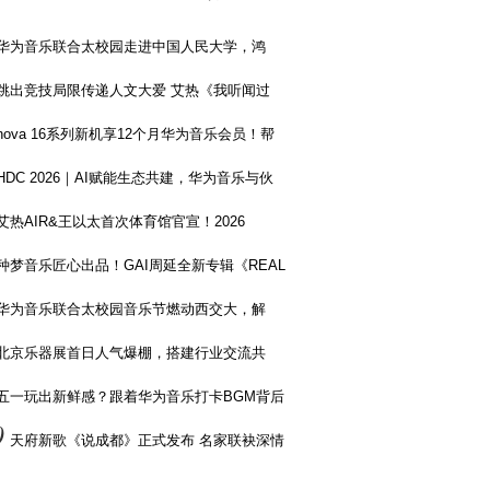
华为音乐联合太校园走进中国人民大学，鸿
跳出竞技局限传递人文大爱 艾热《我听闻过
nova 16系列新机享12个月华为音乐会员！帮
HDC 2026｜AI赋能生态共建，华为音乐与伙
艾热AIR&王以太首次体育馆官宣！2026
种梦音乐匠心出品！GAI周延全新专辑《REAL
华为音乐联合太校园音乐节燃动西交大，解
北京乐器展首日人气爆棚，搭建行业交流共
五一玩出新鲜感？跟着华为音乐打卡BGM背后
0
天府新歌《说成都》正式发布 名家联袂深情