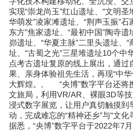
字化技术构建移动化、全沉浸、交
实现“崇龙尚玉”红山遗址、“文明圣
华萌发”凌家滩遗址、“荆声玉振”石
东方”焦家遗址、“最初中国”陶寺遗
峁遗址、“华夏主脉”二里头遗址、“
址、“古蜀之光”三星堆遗址10个
点考古遗址复原的线上展出，通过
果、亲身体验祖先生活，再现“中华
大辉煌。, “央博”数字平台还将
文旅局，利用VR/AR、裸眼3D等
浸式数字展览，让用户真切触摸到
动，完成难忘的“精神还乡”与“文
据悉，“央博”数字平台于2022年7