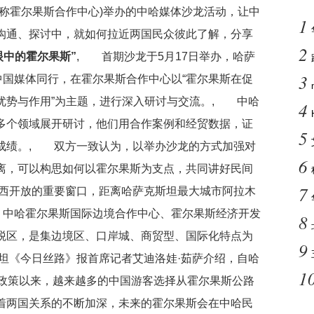
称霍尔果斯合作中心)举办的中哈媒体沙龙活动，让中
1
沟通、探讨中，就如何拉近两国民众彼此了解，分享
2
中的霍尔果斯”
, 首期沙龙于5月17日举办，哈萨
3
中国媒体同行，在霍尔果斯合作中心以“霍尔果斯在促
优势与作用”为主题，进行深入研讨与交流。, 中哈
4
多个领域展开研讨，他们用合作案例和经贸数据，证
5
成绩。, 双方一致认为，以举办沙龙的方式加强对
6
离，可以构思如何以霍尔果斯为支点，共同讲好民间
7
西开放的重要窗口，距离哈萨克斯坦最大城市阿拉木
岸、中哈霍尔果斯国际边境合作中心、霍尔果斯经济开发
8
税区，是集边境区、口岸城、商贸型、国际化特点为
9
坦《今日丝路》报首席记者艾迪洛娃·茹萨介绍，自哈
1
签政策以来，越来越多的中国游客选择从霍尔果斯公路
着两国关系的不断加深，未来的霍尔果斯会在中哈民