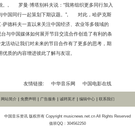
貌。, 罗曼·博塔别科夫说：“我将组织更多同行加入
与中国同行一起策划下期议题。”, 对此，哈萨克斯
江·萨德科夫一直以来关注中国经济、农业等多领域的
电视台与中国媒体如何展开节目交流合作创造了有利的条
沙龙活动让我们对未来的节目合作有了更多的思考，期
用优质的内容增进彼此了解与友谊。
友情链接:
中华音乐网
中国电影在线
网站简介
|
免费声明
|
广告服务
|
诚聘英才
|
编辑中心
|
联系我们
中国音乐资讯 版权所有 Copyright musicnews.net.cn All Rights Reserved
值班QQ：304562250