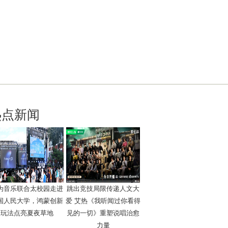
热点新闻
为音乐联合太校园走进
跳出竞技局限传递人文大
国人民大学，鸿蒙创新
爱 艾热《我听闻过你看得
玩法点亮夏夜草地
见的一切》重塑说唱治愈
力量