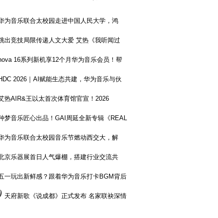
华为音乐联合太校园走进中国人民大学，鸿
跳出竞技局限传递人文大爱 艾热《我听闻过
nova 16系列新机享12个月华为音乐会员！帮
HDC 2026｜AI赋能生态共建，华为音乐与伙
艾热AIR&王以太首次体育馆官宣！2026
种梦音乐匠心出品！GAI周延全新专辑《REAL
华为音乐联合太校园音乐节燃动西交大，解
北京乐器展首日人气爆棚，搭建行业交流共
五一玩出新鲜感？跟着华为音乐打卡BGM背后
0
天府新歌《说成都》正式发布 名家联袂深情