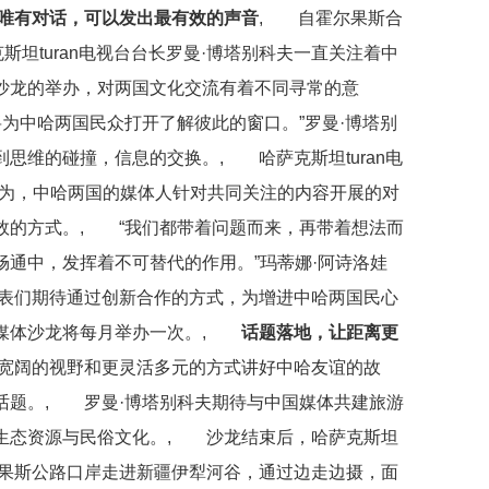
有对话，可以发出最有效的声音
, 自霍尔果斯合
斯坦turan电视台台长罗曼·博塔别科夫一直关注着中
沙龙的举办，对两国文化交流有着不同寻常的意
为中哈两国民众打开了解彼此的窗口。”罗曼·博塔别
思维的碰撞，信息的交换。, 哈萨克斯坦turan电
认为，中哈两国的媒体人针对共同关注的内容开展的对
效的方式。, “我们都带着问题而来，再带着想法而
通中，发挥着不可替代的作用。”玛蒂娜·阿诗洛娃
表们期待通过创新合作的方式，为增进中哈两国民心
媒体沙龙将每月举办一次。,
话题落地，让距离更
宽阔的视野和更灵活多元的方式讲好中哈友谊的故
话题。, 罗曼·博塔别科夫期待与中国媒体共建旅游
生态资源与民俗文化。, 沙龙结束后，哈萨克斯坦
霍尔果斯公路口岸走进新疆伊犁河谷，通过边走边摄，面