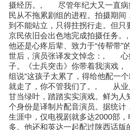
摄经历。, 尽管年纪大又一直病
民从不拖累剧组的进程。拍摄期间
到不能站立，只得拄拐行走。但只
京民依旧会出色地完成拍摄任务。
他还是心疼后辈、致力于“传帮带”
世后，演员张译发文悼念：, 心
子。《士兵突击》你带着我演戏，
组说“这孩子太累了，得给他配一个
就走了，你不管我们了。, 从业
甘当绿叶，踏踏实实演戏。鲜为人
个身份是译制片配音演员。据统计
生涯中，仅电视剧就多达2000部，
多。他还和英达一起配过陕西话版