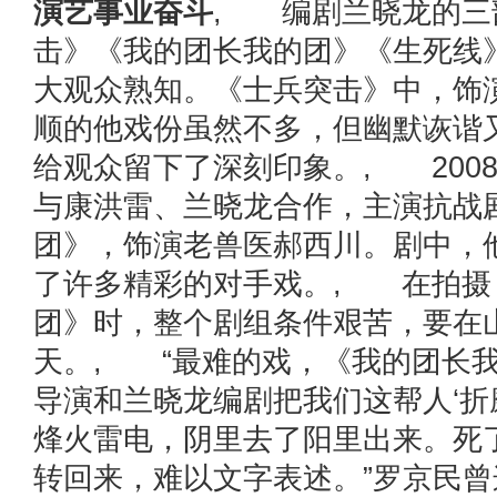
演艺事业奋斗
, 编剧兰晓龙的三
击》《我的团长我的团》《生死线
大观众熟知。《士兵突击》中，饰
顺的他戏份虽然不多，但幽默诙谐
给观众留下了深刻印象。, 200
与康洪雷、兰晓龙合作，主演抗战
团》，饰演老兽医郝西川。剧中，
了许多精彩的对手戏。, 在拍摄
团》时，整个剧组条件艰苦，要在山
天。, “最难的戏，《我的团长
导演和兰晓龙编剧把我们这帮人‘折
烽火雷电，阴里去了阳里出来。死
转回来，难以文字表述。”罗京民