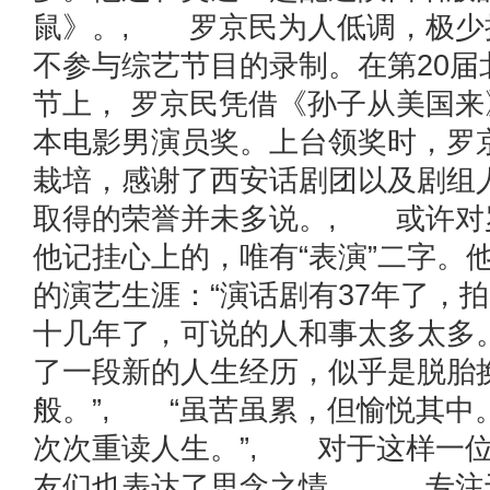
鼠》。, 罗京民为人低调，极少
不参与综艺节目的录制。在第20届
节上， 罗京民凭借《孙子从美国
本电影男演员奖。上台领奖时，罗
栽培，感谢了西安话剧团以及剧组
取得的荣誉并未多说。, 或许对
他记挂心上的，唯有“表演”二字。
的演艺生涯：“演话剧有37年了，
十几年了，可说的人和事太多太多
了一段新的人生经历，似乎是脱胎
般。”, “虽苦虽累，但愉悦其中
次次重读人生。”, 对于这样一
友们也表达了思念之情。, 专注