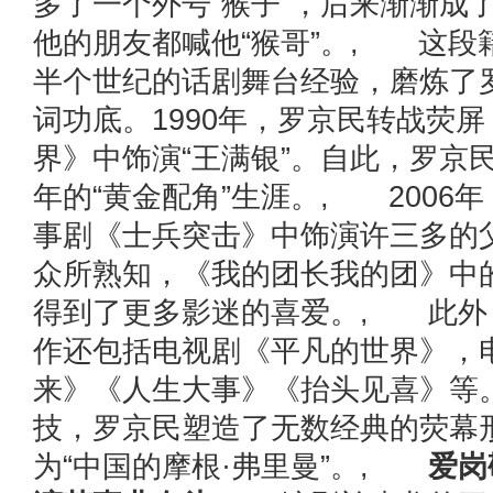
多了一个外号“猴子”，后来渐渐成
他的朋友都喊他“猴哥”。, 这段
半个世纪的话剧舞台经验，磨炼了
词功底。1990年，罗京民转战荧
界》中饰演“王满银”。自此，罗京
年的“黄金配角”生涯。, 2006
事剧《士兵突击》中饰演许三多的
众所熟知，《我的团长我的团》中
得到了更多影迷的喜爱。, 此外
作还包括电视剧《平凡的世界》，
来》《人生大事》《抬头见喜》等
技，罗京民塑造了无数经典的荧幕
为“中国的摩根·弗里曼”。,
爱岗