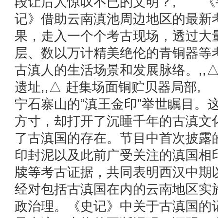
段让后人惊叹不已的文明？, 《
记》借助云南滇池周边地区的最新
果，走入一个个考古现场，透过大
层、数以万计精美绝伦的青铜器等
古滇人的生活场景和发展脉络。,,
遗址,,△ 赶集场面铜贮贝器局部
宁石寨山的“滇王金印”举世瞩目。
方寸，却打开了沉睡千年的古滇文
了古滇国的存在。节目中首次披露
印封泥以及此前广受关注的滇国相
牍等考古证据，共同表明西汉中期
经对包括古滇国在内的云南地区实
政治理。《史记》中关于古滇国的