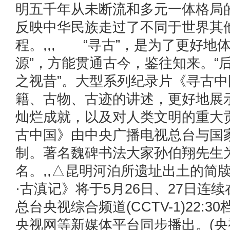
明五千年从未断流和多元一体格局
反映中华民族走过了不同于世界其
程。,,, “寻古”，是为了更好地
源”，方能贯通古今，鉴往知来。“
之视昔”。大型系列纪录片《寻古
籍、古物、古迹的讲述，更好地展
灿烂成就，以及对人类文明的重大
古中国》由中央广播电视总台与国
制。著名魏碑书法大家孙伯翔先生
名。,,△昆明河泊所遗址出土的简
·古滇记》将于5月26日、27日连
总台央视综合频道(CCTV-1)22:
央视网等新媒体平台同步播出。(央