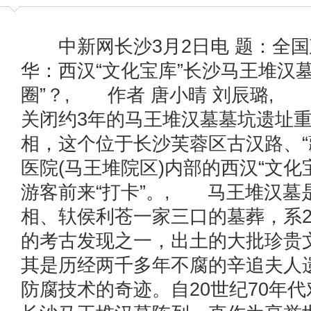
中新网长沙3月2日电 题：全国
华：西汉“文化宝库”长沙马王堆汉
圈”？, 作者 唐小晴 刘辰璐,
关闭约3年的马王堆汉墓墓坑遗址
相，这个位于长沙芙蓉区古汉路、“
医院(马王堆院区)内部的西汉“文化
游客前来“打卡”。, 马王堆汉墓
相、轪侯利苍一家三口的墓葬，系2
的考古发现之一，出土的大批珍贵
其是历经两千多年不腐的辛追夫人
防腐技术的奇迹。自20世纪70年