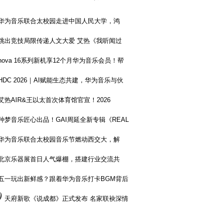
华为音乐联合太校园走进中国人民大学，鸿
跳出竞技局限传递人文大爱 艾热《我听闻过
nova 16系列新机享12个月华为音乐会员！帮
HDC 2026｜AI赋能生态共建，华为音乐与伙
艾热AIR&王以太首次体育馆官宣！2026
种梦音乐匠心出品！GAI周延全新专辑《REAL
华为音乐联合太校园音乐节燃动西交大，解
北京乐器展首日人气爆棚，搭建行业交流共
五一玩出新鲜感？跟着华为音乐打卡BGM背后
0
天府新歌《说成都》正式发布 名家联袂深情