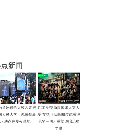
热点新闻
为音乐联合太校园走进
跳出竞技局限传递人文大
国人民大学，鸿蒙创新
爱 艾热《我听闻过你看得
玩法点亮夏夜草地
见的一切》重塑说唱治愈
力量