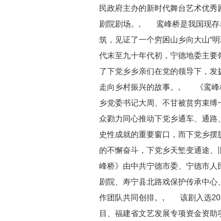
民政府主办的新时代舞台艺术优秀
剧院剧场。, 鸾峰桥是我国现存
筑，见证了一个穷困山乡向大山“明
代末至九十年代初，宁德地委主要
了下党乡乡亲们在党的领导下，发扬
走向乡村振兴的故事。, 《鸾峰
乡党委书记大周、不甘被贫穷束缚
众勠力同心推动下党乡通车、通路
史性成就的重要窗口，而下党乡摆
的不懈奋斗，下党乡天堑变通途、
峰桥》由中共宁德市委、宁德市人
剧院、寿宁县北路戏保护传承中心
作团队共同创排。, 该剧入选202
目、福建省文艺发展专项资金资助项