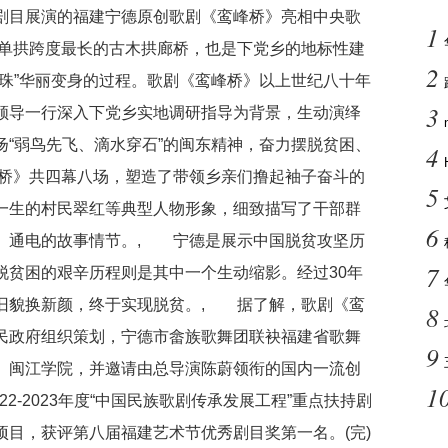
剧目展演的福建宁德原创歌剧《鸾峰桥》亮相中央歌
1
单拱跨度最长的古木拱廊桥，也是下党乡的地标性建
2
珠”华丽变身的过程。歌剧《鸾峰桥》以上世纪八十年
3
领导一行深入下党乡实地调研指导为背景，生动演绎
“弱鸟先飞、滴水穿石”的闽东精神，奋力摆脱贫困、
4
桥》共四幕八场，塑造了带领乡亲们撸起袖子奋斗的
5
一生的村民翠红等典型人物形象，细致描写了干部群
6
、通电的故事情节。, 宁德是展示中国脱贫攻坚历
7
脱贫困的艰辛历程则是其中一个生动缩影。经过30年
旧貌换新颜，终于实现脱贫。, 据了解，歌剧《鸾
8
民政府组织策划，宁德市畲族歌舞团联袂福建省歌舞
9
、闽江学院，并邀请由总导演陈蔚领衔的国内一流创
1
2-2023年度“中国民族歌剧传承发展工程”重点扶持剧
目，获评第八届福建艺术节优秀剧目奖第一名。(完)