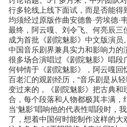
讨论话题。5个多月来，中外团队
行多轮线上线下面试，而是否能得到
均须经过原版作曲安德鲁·劳埃德·
最终，阿云嘎、刘令飞、何亮辰三
成为首批《剧院魅影》中文版演员
中国音乐剧界兼具实力和影响力的
很多场合演唱过《剧院魅影》唱段
何钟情于《剧院魅影》，阿云嘎回
百老汇的观剧经历，“音乐剧是从
变过来的，《剧院魅影》把古典和
合，每个段落和人物都极其丰满，
当‘魅影’唱响他的代表性唱段时，
了，想着中国何时能制作这样的大