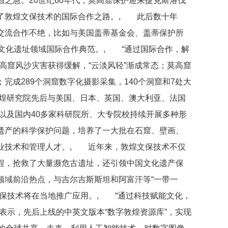
之急。20世纪60年代，莫高窟保护迎来捷克斯洛伐
了敦煌文保技术的国际合作之路。, 此后数十年
交流合作不绝，比如与美国盖蒂基金会、盖蒂保护所
国文化遗址领域国际合作典范。, “通过国际合作，解
高窟风沙灾害获得缓解，“云淡风轻”渐成常态；莫高窟
完成289个洞窟数字化摄影采集，140个洞窟和7处大
煌研究院先后与美国、日本、英国、澳大利亚、法国
构以及国内40多家科研院所、大专院校持续开展多种形
遗产的科学保护问题，培养了一大批在石窟、壁画、
业技术和管理人才。, 近年来，敦煌文保技术不仅
程，抢救了大量濒危古遗址，还引领中国文化遗产保
领域前沿热点，与吉尔吉斯斯坦和阿富汗等“一带一
文保技术将在当地推广应用。, “通过科技赋能文化，
表示，先后上线的中英文版本“数字敦煌资源库”，实现