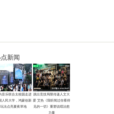
热点新闻
为音乐联合太校园走进
跳出竞技局限传递人文大
国人民大学，鸿蒙创新
爱 艾热《我听闻过你看得
玩法点亮夏夜草地
见的一切》重塑说唱治愈
力量