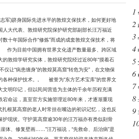
1
冯志军)跻身国际先进水平的敦煌文保技术，如何更好地
2
国人大代表、敦煌研究院保护研究部副部长汪万福近
3
数十年国际合作“修炼”而成的成套敦煌文保技术，将
4
。, 作为目前中国拥有世界文化遗产数量最多、跨区域
5
的敦煌学研究实体，敦煌研究院经过近80年“摸着石
不仅让“病患缠身”的敦煌莫高窟“转危为安”，在文物保
6
的各种保护技术。, 被誉为“东方艺术宝库”的世界文
7
大文明印记，但以民间营造为主体的千余年历程充满
8
跌宕命运，直至官方实施管理近80年来，才逐渐重现
9
几代扎根莫高窟的老人时常挂在嘴边的初识记忆，这也反
保护现状。守护莫高窟逾30年的汪万福亦有类似刻骨
1
崖体、修复壁画……”汪万福说，“先救命、后治病”是