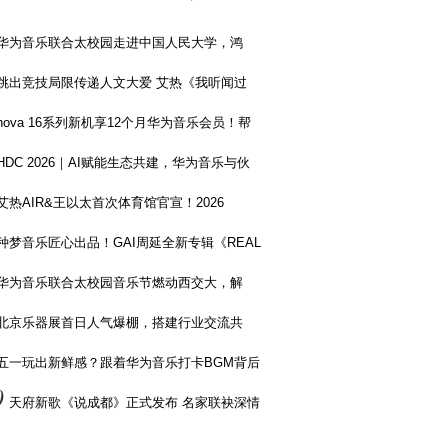
华为音乐联合太校园走进中国人民大学，鸿
跳出竞技局限传递人文大爱 艾热《我听闻过
nova 16系列新机享12个月华为音乐会员！帮
HDC 2026｜AI赋能生态共建，华为音乐与伙
艾热AIR&王以太首次体育馆官宣！2026
种梦音乐匠心出品！GAI周延全新专辑《REAL
华为音乐联合太校园音乐节燃动西交大，解
北京乐器展首日人气爆棚，搭建行业交流共
五一玩出新鲜感？跟着华为音乐打卡BGM背后
0
天府新歌《说成都》正式发布 名家联袂深情