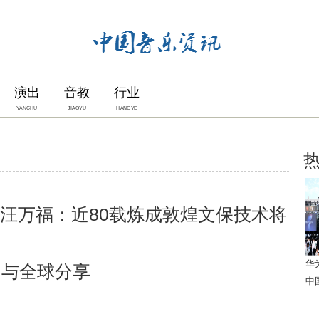
演出
音教
行业
YANCHU
JIAOYU
HANGYE
汪万福：近80载炼成敦煌文保技术将
华
与全球分享
中