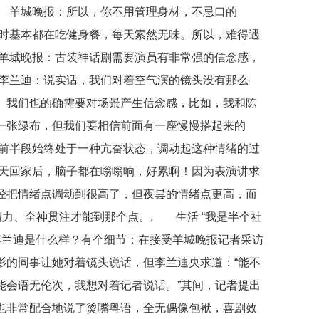
 羊城晚报：所以，你不用管理身材，不忌口的
时基本都在吃健身餐，每天索然无味。所以，难得遇
羊城晚报：古装神话剧需要演员有非常强的信念感，
李兰迪：说实话，我们对着空气演的镜头没有那么
。我们也的确需要对场景产生信念感，比如，我和陈
一张绿布，但我们要相信前面有一座慢慢搭起来的
前半段始终处于一种亢奋状态，调动起这种情绪的过
天回家后，脑子都在嗡嗡响，好累啊！因为表演讲求
经把情绪点调动到很高了，但夜昙的情绪点更高，而
精力、全神贯注才能到那个点。, 生活 “我是半个社
李兰迪是什么样？有个细节：在接受羊城晚报记者采访
影的同事让她对着镜头说话，但李兰迪央求道：“能不
能会语无伦次，我想对着记者说话。”其间，记者提出
也非常配合地说了烫嘴粤语，全无偶像包袱，喜剧效