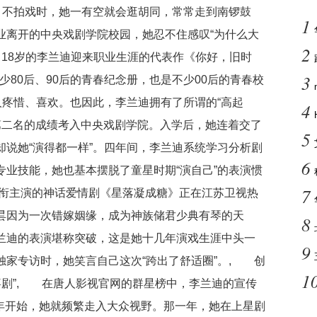
。不拍戏时，她一有空就会逛胡同，常常走到南锣鼓
1
业离开的中央戏剧学院校园，她忍不住感叹“为什么大
2
18岁的李兰迪迎来职业生涯的代表作《你好，旧时
3
少80后、90后的青春纪念册，也是不少00后的青春校
人疼惜、喜欢。也因此，李兰迪拥有了所谓的“高起
4
第二名的成绩考入中央戏剧学院。入学后，她连着交了
5
说她“演得都一样”。四年间，李兰迪系统学习分析剧
6
业技能，她也基本摆脱了童星时期“演自己”的表演惯
7
衔主演的神话爱情剧《星落凝成糖》正在江苏卫视热
昙因为一次错嫁姻缘，成为神族储君少典有琴的天
8
兰迪的表演堪称突破，这是她十几年演戏生涯中头一
9
独家专访时，她笑言自己这次“跨出了舒适圈”。, 创
1
喜剧”, 在唐人影视官网的群星榜中，李兰迪的宣传
15年开始，她就频繁走入大众视野。那一年，她在上星剧