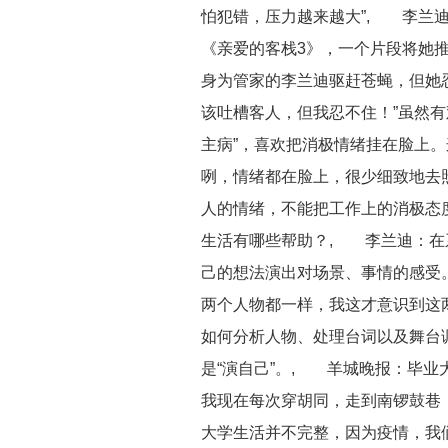
怕犯错，压力越来越大”, 李兰迪
《亲爱的客栈3》，一个片段将她
身为管家的李兰迪驱赶苍蝇，但她忍
该吐槽客人，但我忍不住！”虽然有
主病”，喜欢把消极情绪挂在脸上
咧，情绪都在脸上，很少细致地去
人的情绪，不能把工作上的消极态
生活有哪些帮助？, 李兰迪：在
己的想法演出对场景、事情的感受
两个人物都一样，我这才意识到这
如何分析人物、处理台词以及舞台
是“演自己”。, 羊城晚报：毕
我现在每次穿胡同，走到南锣鼓巷
大学生活并不完整，因为疫情，我