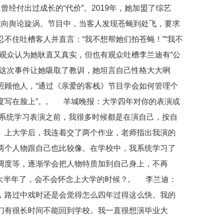
曾经付出过成长的“代价”。2019年，她加盟了综艺
推向舆论旋涡。节目中，当客人发现苍蝇到处飞，要求
不住吐槽客人并直言：“我不想帮她们拍苍蝇！”“我不
观众认为她耿直又真实，但也有观众吐槽李兰迪有“公
。这次事件让她吸取了教训，她坦言自己性格大大咧
照顾他人，“通过《亲爱的客栈》节目学会如何管理个
度写在脸上”。, 羊城晚报：大学四年对你的表演或
系统学习表演之前，我很多时候都是在演自己，按自
。上大学后，我连着交了两个作业，老师指出我演的
两个人物跟自己也比较像。在学校中，我系统学习了
调度等，逐渐学会把人物特质加到自己身上，不再
业大半年了，会不会怀念上大学的时候？, 李兰迪：
，路过中戏时还是会觉得怎么四年过得这么快。我的
们有很长时间不能回到学校。我一直很想演毕业大