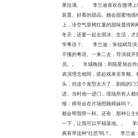
果拉满。, 李兰迪喜欢在微博上
装置、好看的甜品。她会甜蜜地描
上，冷空气里烤红薯的甜味显得刚
冬天，还要一起去滑冰。生活，才
学粤语？, 李兰迪：朱锐斌导演
不懂的粤语。一来二去，导演就开
员。, 羊城晚报：和陈星旭合作
表演理念相同，搭起戏来非常顺。
头，但这个发型太大了，剧组的门
进。当时他一进门，现场所有人都
报：师哥会在片场照顾师妹吗？,
都会帮我带一杯。还有，那种公主
一下，让我可以平稳落地。, 羊
典有琴这种“社恐”吗？, 李兰