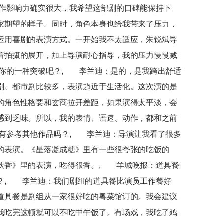
作影响力确实很大，我希望这部剧的口碑能保持下
家期望的样子。同时，角色本身也给我带来了压力，
运用喜剧的表演方式。一开始我不太适应，朱锐斌导
着拍摄的展开，加上导演耐心指导，我的压力慢慢减
你的一种突破吧？, 李兰迪：是的，是我跨出舒适
剧、都市剧比较多，表演趋近于生活化。这次演的是
的角色性格要和玄商拉开差距，如果演得太平淡，会
感到乏味。所以，我的表情、语速、动作，都和之前
有参考其他作品吗？, 李兰迪：导演让我看了很多
的表演。《星落凝成糖》里有一些很夸张的吃饭的
秋香》里的表演，吃得很香。, 羊城晚报：道具餐
？, 李兰迪：我们剧组的道具餐比演员工作餐好
道具餐是剧组从一家很好吃的粤菜馆订的。我会建议
我吃完这顿就可以不吃中午饭了。有场戏，我吃了鸡