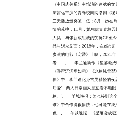
《中国式关系》中饰演陈建斌的女儿
陈哲远主演的青春校园网络剧《秘果
三天播放量突破一亿；8月，她在热
情的苏桃；11月，她凭借青春校
人奖，与张新成组成的荧屏CP至
品与观众见面：2018年，在都市
参演的电影《宠爱》上映；2021
者……, 李兰迪新作《星落凝成
《香蜜沉沉烬如霜》《冰糖炖雪梨》
糖》中，李兰迪化身古灵精怪的夜昙
后爱’，两人日常画风是互看不顺
糖。”, 羊城晚报：怎么接到这
谁》中合作得很愉快，他可能在我
色。, 羊城晚报：《星落凝成糖