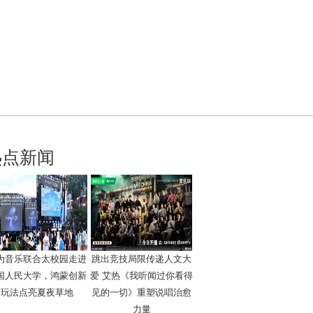
热点新闻
为音乐联合太校园走进
跳出竞技局限传递人文大
国人民大学，鸿蒙创新
爱 艾热《我听闻过你看得
玩法点亮夏夜草地
见的一切》重塑说唱治愈
力量