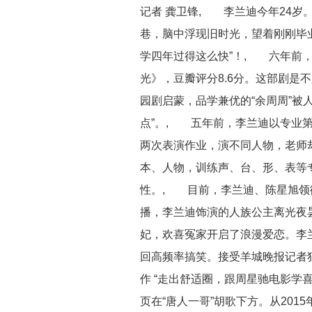
记者 龚卫锋, 李兰迪今年24岁
巷，脑中浮现旧时光，望着刚刚毕
学四年过得这么快”！, 六年前，
光》，豆瓣评分8.6分。这部剧是不
园剧启蒙，品学兼优的“余周周”被
点”。, 五年前，李兰迪以专业
两次表演作业，演不同人物，老师却
本、人物，训练声、台、形、表等专
性。, 目前，李兰迪、陈星旭领
播，李兰迪饰演的人族公主离光夜
妃，欢喜冤家开启了浪漫爱恋。李
回高频率搞笑。接受羊城晚报记者
作 “走出舒适圈，跟周星驰电影学
页在“唐人一哥”胡歌下方。从20