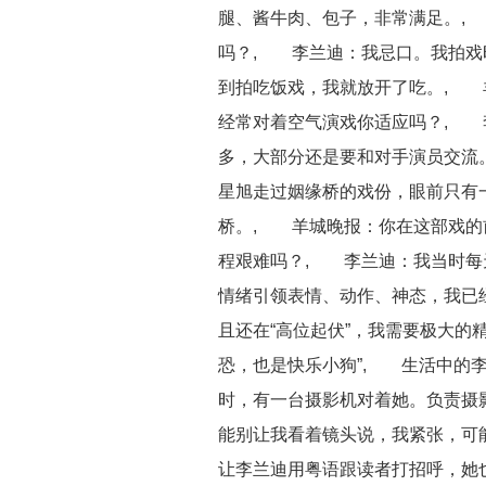
腿、酱牛肉、包子，非常满足。,
吗？, 李兰迪：我忌口。我拍戏
到拍吃饭戏，我就放开了吃。, 
经常对着空气演戏你适应吗？, 
多，大部分还是要和对手演员交流
星旭走过姻缘桥的戏份，眼前只有
桥。, 羊城晚报：你在这部戏的
程艰难吗？, 李兰迪：我当时每
情绪引领表情、动作、神态，我已
且还在“高位起伏”，我需要极大的
恐，也是快乐小狗”, 生活中的
时，有一台摄影机对着她。负责摄
能别让我看着镜头说，我紧张，可
让李兰迪用粤语跟读者打招呼，她