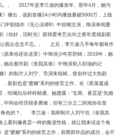
。, 2017年是李兰迪的爆发年。那年4月，她与
》播出，该剧首播24小时内播放量破5000万，上线
门IP剧续作《无心法师Ⅱ》中担纲主演，饰演单纯重
园剧《你好，旧时光》获得爱奇艺尖叫之夜年度戏剧新
今让观众念念不忘。, 之后，李兰迪几乎每年都有作
剧《原来你还在这里》中饰演少年苏韵锦；2019年，她
年，她在都市剧《舍我其谁》中饰演初入职场的记
糖》的制片人刘宁、导演朱锐斌，曾创作过大热剧
，新剧也是“蜜糖”系列的收官之作。在《星落凝成
，吃喝玩乐样样精通。她透露：“玄商、夜昙是‘先婚
眼，中间会经历很多磨难，但有三分之二的戏份在发
个角色的？, 李兰迪：我和制片人刘宁在《舍我其
身上看到像夜昙一样的叛逆性格，就让我来试这个角
》是“蜜糖”系列的收官之作，前两部作品的成功，会不