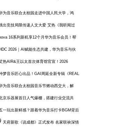
华为音乐联合太校园走进中国人民大学，鸿
跳出竞技局限传递人文大爱 艾热《我听闻过
nova 16系列新机享12个月华为音乐会员！帮
HDC 2026｜AI赋能生态共建，华为音乐与伙
艾热AIR&王以太首次体育馆官宣！2026
种梦音乐匠心出品！GAI周延全新专辑《REAL
华为音乐联合太校园音乐节燃动西交大，解
北京乐器展首日人气爆棚，搭建行业交流共
五一玩出新鲜感？跟着华为音乐打卡BGM背后
0
天府新歌《说成都》正式发布 名家联袂深情