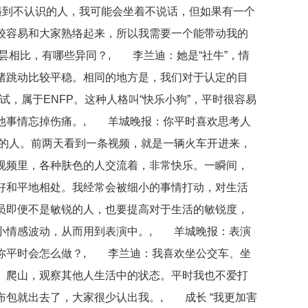
遇到不认识的人，我可能会坐着不说话，但如果有一个
较容易和大家熟络起来，所以我需要一个能带动我的
昙相比，有哪些异同？, 李兰迪：她是“社牛”，情
绪跳动比较平稳。相同的地方是，我们对于认定的目
试，属于ENFP。这种人格叫“快乐小狗”，平时很容易
他事情忘掉伤痛。, 羊城晚报：你平时喜欢思考人
的人。前两天看到一条视频，就是一辆火车开进来，
视频里，各种肤色的人交流着，非常快乐。一瞬间，
好和平地相处。我经常会被细小的事情打动，对生活
员即便不是敏锐的人，也要提高对于生活的敏锐度，
小情感波动，从而用到表演中。, 羊城晚报：表演
你平时会怎么做？, 李兰迪：我喜欢坐公交车、坐
、爬山，观察其他人生活中的状态。平时我也不爱打
布包就出去了，大家很少认出我。, 成长 “我更加害