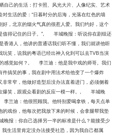
晒自己的生活：打卡照、风光大片、人像纪实、艺术
绘对生活的爱：“日暮时分的后海，光落在红色的墙
刚好，北京的烟火气真的很惹人爱。我们约好，这个
是值得记住的日子。”, 羊城晚报：听说你在剧组还
是香港人，他讲的普通话我们听不懂，我们就讲他听
我玩笑，说我的粤语已经出神入化到可以去TVB当演
的感觉如何？, 李兰迪：他是我中戏的师哥。我们
有件搞笑的事，我在剧中用法术给他变了一个爆炸
又非常窄，他做好造型后没办法直着进门，必须侧着
在爆笑，跟观众看剧的反应一模一样。, 羊城晚
 李兰迪：他很照顾我。他特别爱喝拿铁，每天点单
抱的戏份，他每次把我放下来的时候，会拿腿帮我垫
城晚报：你自己选择另一半的标准是什么？能接受少
迪：我生活里肯定没办法接受社恐，因为我自己都属