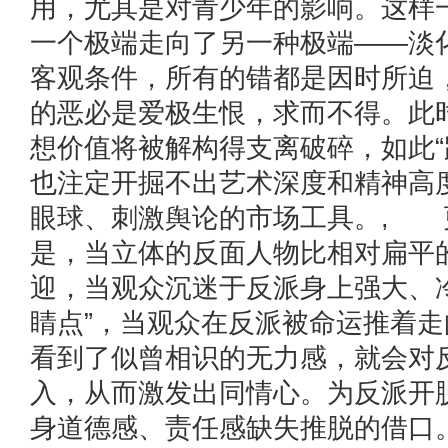
用，尤其是对青少年的影响。这样
一个极端走向了另一种极端——淡
客观条件，所有的错都是因时所迫
的恶必是爱极生恨，求而不得。此
想价值将被解构得支离破碎，如此“
也注定开掘不出艺术深度和精神高
眼球、刺激舆论的市场工具。, 
是，当立体的反面人物比相对扁平
迎，当观众沉迷于反派身上强大、
睛点”，当观众在反派被命运推着
看到了似曾相识的无力感，就会对
入，从而激发出同情心。为反派开
身道德感、责任感缺失推脱的借口