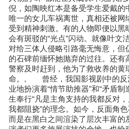
倪，如陶映红本是备受学生爱戴的
唯一的女儿车祸离世，真相还被网
受到精神刺激。有的人物即便以黑
会有斑驳的“光点”闪动。就像叶文
对给三体人侵略引路毫无悔意，但
的石碑前缅怀她抛弃的过往。还有
警察及时赶到，他为了救收养的黄
命。, 曾经，我国影视剧中的反
业地扮演着“情节助推器”和“矛盾制
生奉行“凡是主角支持的我都反对
我都阻挠”的理念。如今，反面角
而是在黑白之间渲染了层次丰富的