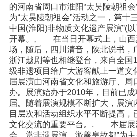
的河南省周口市淮阳“太昊陵朝祖会
为“太昊陵朝祖会”活动之一，第十
中国(淮阳)非物质文化遗产展演”(
开幕。, 在当日开幕式上，山西
场，随后，四川清音，陕北说书，
浙江越剧等也相继登台，来自全国1
级非遗项目给广大游客献上一道文
届展演由河南省文化和旅游厅、周
办。展演始办于2010年，目前已
届。随着展演规模不断扩大，展演
目层次和活动组织水平不断提高，
文化交流的重要平台。, 本届展
会、赏非遗展演、游羲皇故都”为