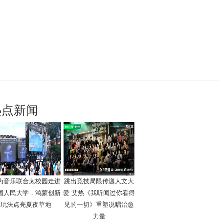
热点新闻
为音乐联合太校园走进
跳出竞技局限传递人文大
国人民大学，鸿蒙创新
爱 艾热《我听闻过你看得
玩法点亮夏夜草地
见的一切》重塑说唱治愈
力量