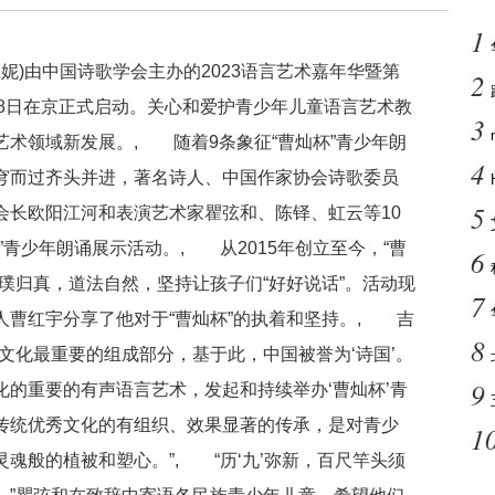
1
妮)由中国诗歌学会主办的2023语言艺术嘉年华暨第
2
18日在京正式启动。关心和爱护青少年儿童语言艺术教
3
术领域新发展。, 随着9条象征“曹灿杯”青少年朗
4
穹而过齐头并进，著名诗人、中国作家协会诗歌委员
5
会长欧阳江河和表演艺术家瞿弦和、陈铎、虹云等10
”青少年朗诵展示活动。, 从2015年创立至今，“曹
6
璞归真，道法自然，坚持让孩子们“好好说话”。活动现
7
人曹红宇分享了他对于“曹灿杯”的执着和坚持。, 吉
8
文化最重要的组成部分，基于此，中国被誉为‘诗国’。
9
的重要的有声语言艺术，发起和持续举办‘曹灿杯’青
传统优秀文化的有组织、效果显著的传承，是对青少
1
魂般的植被和塑心。”, “历‘九’弥新，百尺竿头须