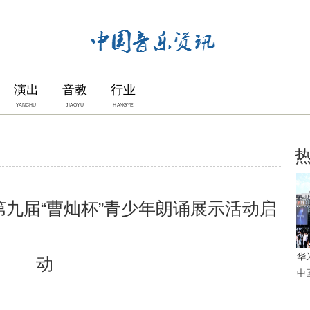
演出
音教
行业
YANCHU
JIAOYU
HANGYE
第九届“曹灿杯”青少年朗诵展示活动启
华
动
中