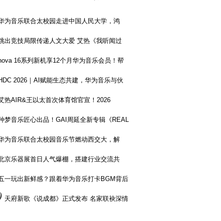
华为音乐联合太校园走进中国人民大学，鸿
跳出竞技局限传递人文大爱 艾热《我听闻过
nova 16系列新机享12个月华为音乐会员！帮
HDC 2026｜AI赋能生态共建，华为音乐与伙
艾热AIR&王以太首次体育馆官宣！2026
种梦音乐匠心出品！GAI周延全新专辑《REAL
华为音乐联合太校园音乐节燃动西交大，解
北京乐器展首日人气爆棚，搭建行业交流共
五一玩出新鲜感？跟着华为音乐打卡BGM背后
0
天府新歌《说成都》正式发布 名家联袂深情