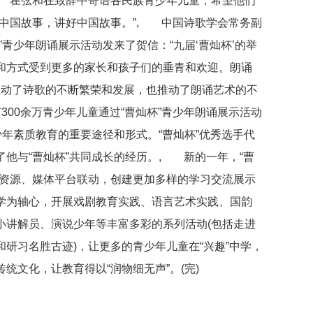
。”瞿弦和在致辞中寄语各民族青少年儿童，希望他们
讲中国故事，讲好中国故事。”, 中国诗歌学会常务副
”青少年朗诵展示活动发来了贺信：“九届‘曹灿杯’的举
和方式受到更多的家长和孩子们的垂青和欢迎。朗诵
推动了诗歌的不断繁荣和发展，也推动了朗诵艺术的不
300余万青少年儿童通过“曹灿杯”青少年朗诵展示活动
少年素质教育的重要途径和形式。“曹灿杯”优秀选手代
他与“曹灿杯”共同成长的经历。, 新的一年，“曹
会资源、媒体平台联动，创建更加多样的学习交流展示
学为轴心，开展戏剧教育实践、语言艺术实践、国韵
小讲解员、演说少年等丰富多彩的系列活动(包括走进
研习名胜古迹)，让更多的青少年儿童在“兴趣”中学，
统文化，让教育得以“润物细无声”。(完)