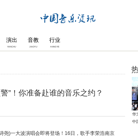
演出
音教
行业
YANCHU
JIAOYU
HANGYE
预警”！你准备赴谁的音乐之约？
华
中
诗尧)一大波演唱会即将登场！16日，歌手李荣浩南京