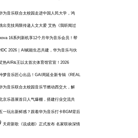
华为音乐联合太校园走进中国人民大学，鸿
跳出竞技局限传递人文大爱 艾热《我听闻过
nova 16系列新机享12个月华为音乐会员！帮
HDC 2026｜AI赋能生态共建，华为音乐与伙
艾热AIR&王以太首次体育馆官宣！2026
种梦音乐匠心出品！GAI周延全新专辑《REAL
华为音乐联合太校园音乐节燃动西交大，解
北京乐器展首日人气爆棚，搭建行业交流共
五一玩出新鲜感？跟着华为音乐打卡BGM背后
0
天府新歌《说成都》正式发布 名家联袂深情