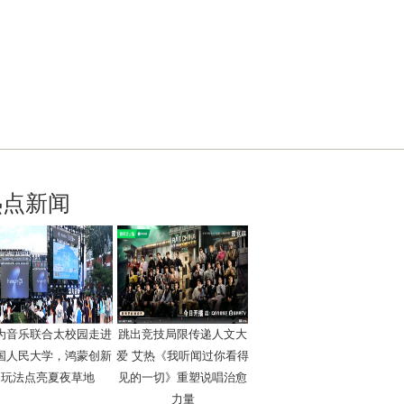
热点新闻
为音乐联合太校园走进
跳出竞技局限传递人文大
国人民大学，鸿蒙创新
爱 艾热《我听闻过你看得
玩法点亮夏夜草地
见的一切》重塑说唱治愈
力量