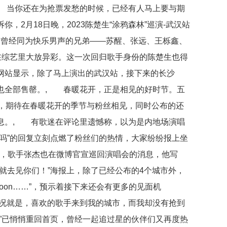
 当你还在为抢票发愁的时候，已经有人马上要与期
，2月18日晚，2023陈楚生“涂鸦森林”巡演-武汉站
与曾经同为快乐男声的兄弟——苏醒、张远、王栎鑫、
在综艺里大放异彩。这一次回归歌手身份的陈楚生也得
网站显示，除了马上演出的武汉站，接下来的长沙
也全部售罄。, 春暖花开，正是相见的好时节。五
示，期待在春暖花开的季节与粉丝相见，同时公布的还
息。, 有歌迷在评论里遗憾称，以为是内地场演唱
吗”的回复立刻点燃了粉丝们的热情，大家纷纷报上坐
日，歌手张杰也在微博官宣巡回演唱会的消息，他写
就去见你们！”海报上，除了已经公布的4个城市外，
 soon……”，预示着接下来还会有更多的见面机
况就是，喜欢的歌手来到我的城市，而我却没有抢到
”已悄悄重回首页，曾经一起追过星的伙伴们又再度热