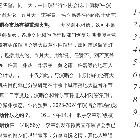
售罄。同一天，中国演出行业协会(以下简称“中演
1
括周杰伦、五月天、李宇春、毛不易等在内的数十组艺
2
唱会市场有望重现火热
, 大家别不相信，这可不是
3
布特别提示，各地文化和旅游行政部门恢复对涉港澳台营
将有更多演唱会等大型营业性演出，重回市场聚光灯
4
，包括周杰伦、五月天、周华健、任贤齐、刘若英等
5
兴、许嵩、张杰、华晨宇、薛之谦、许巍等内地艺人
6
会计划。, 不仅如此，与演唱会一同升温的还有大
7
机构目前就已分别确定在十余个城市落地大型音乐节
其自二季度起，演唱会和音乐节将进入相对密集期，
8
张状态。业内预判，2023-2024年演唱会市场的竞
9
场音乐之约？
, 16日下午14时，歌手李荣浩“纵横
1
启预售，14时56分，李荣浩发布微博宣布演唱会票已
到票的网友们晒出票来，分享喜悦之情，其他人则追