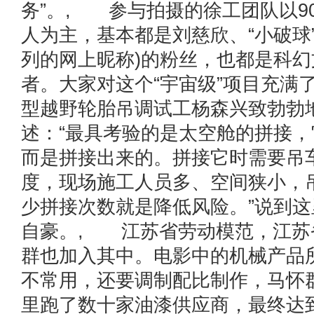
务”。, 参与拍摄的徐工团队以9
人为主，基本都是刘慈欣、“小破球
列的网上昵称)的粉丝，也都是科
者。大家对这个“宇宙级”项目充满
型越野轮胎吊调试工杨森兴致勃勃
述：“最具考验的是太空舱的拼接
而是拼接出来的。拼接它时需要吊
度，现场施工人员多、空间狭小，
少拼接次数就是降低风险。”说到
自豪。, 江苏省劳动模范，江苏
群也加入其中。电影中的机械产品
不常用，还要调制配比制作，马怀
里跑了数十家油漆供应商，最终达