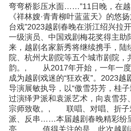
弯弯桥影压水面……”11日晚，在
《祥林嫂·青青柳叶蓝蓝天》的悠扬
台戏”2023越剧春晚在浙江绍兴拉
一级演员、中国戏剧梅花奖得主助
来，越剧名家新秀将继续携手，陆
院、杭州大剧院等五个城市剧院，
韵。, 从2017年开始，一年一
成为越剧戏迷的“狂欢夜”。2023
导演展敏执导，以“傲雪芬芳，桂子
过演绎尹派和袁派艺术，向袁雪芬
宗师致敬。, 联唱、对唱、折子
派、反串……本届越剧春晚精彩纷
亮。, 值得关注的是，此次越剧