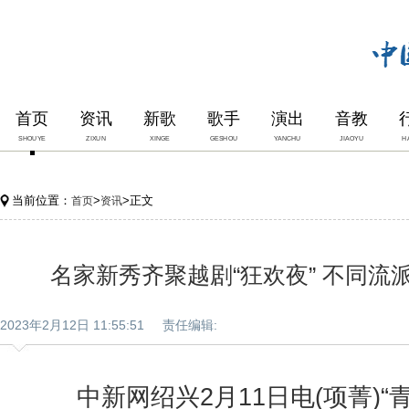
首页
资讯
新歌
歌手
演出
音教
SHOUYE
ZIXUN
XINGE
GESHOU
YANCHU
JIAOYU
H
当前位置：
>
>正文
首页
资讯
名家新秀齐聚越剧“狂欢夜” 不同流
2023年2月12日 11:55:51 责任编辑:
中新网绍兴2月11日电(项菁)“