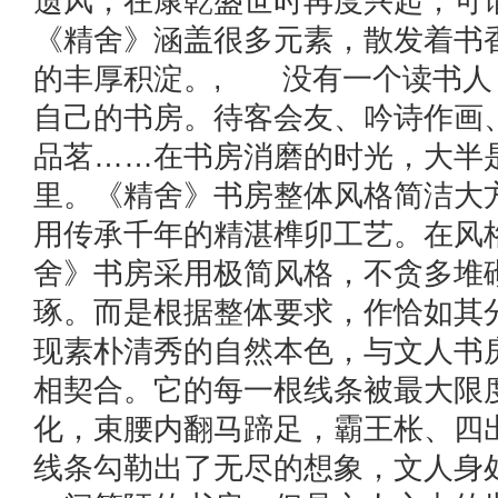
遗风，在康乾盛世时再度兴起，可
《精舍》涵盖很多元素，散发着书
的丰厚积淀。, 没有一个读书人
自己的书房。待客会友、吟诗作画
品茗……在书房消磨的时光，大半
里。《精舍》书房整体风格简洁大
用传承千年的精湛榫卯工艺。在风
舍》书房采用极简风格，不贪多堆
琢。而是根据整体要求，作恰如其
现素朴清秀的自然本色，与文人书
相契合。它的每一根线条被最大限
化，束腰内翻马蹄足，霸王枨、四
线条勾勒出了无尽的想象，文人身