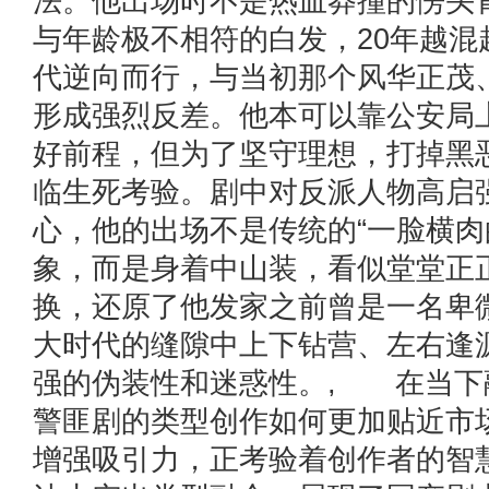
法。他出场时不是热血莽撞的愣头
与年龄极不相符的白发，20年越混
代逆向而行，与当初那个风华正茂
形成强烈反差。他本可以靠公安局
好前程，但为了坚守理想，打掉黑
临生死考验。剧中对反派人物高启
心，他的出场不是传统的“一脸横肉
象，而是身着中山装，看似堂堂正
换，还原了他发家之前曾是一名卑
大时代的缝隙中上下钻营、左右逢
强的伪装性和迷惑性。, 在当下
警匪剧的类型创作如何更加贴近市
增强吸引力，正考验着创作者的智