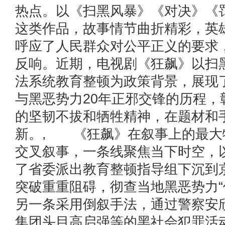
热点。以《扫黑风暴》《对决》《
这类作品，故事情节曲折精彩，英
呼应了人民群众对公平正义的要求
反响。近期，电视剧《狂飙》以扫
法系统教育整顿为政策背景，展现
与黑恶势力20年正邪交锋的历程，
的坚韧不拔和牺牲精神，在题材和
新。, 《狂飙》在叙事上的最大
交叉叙事，一条线聚焦当下时空，
了省委派出教育整顿指导组下沉到
突破重重阻碍，彻查当地黑恶势力“
另一条采用倒叙手法，通过警察安
集团头目高启强等的黑社会犯罪活