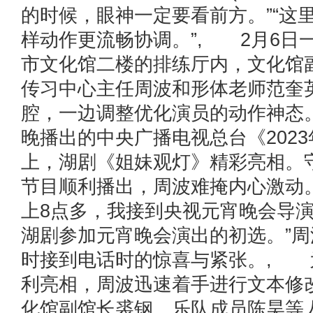
的时候，眼神一定要看前方。”“这
样动作更流畅协调。”, 2月6日
市文化馆二楼的排练厅内，文化馆
传习中心主任周波和形体老师范奎
腔，一边调整优化演员的动作神态
晚播出的中央广播电视总台《202
上，湖剧《姐妹观灯》精彩亮相。
节目顺利播出，周波难掩内心激动。
上8点多，我接到央视元宵晚会导
湖剧参加元宵晚会演出的初选。”
时接到电话时的惊喜与紧张。, 
利亮相，周波迅速着手进行文本修
化馆副馆长裘钢、乐队成员陈昊等