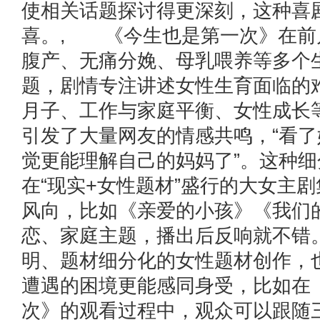
使相关话题探讨得更深刻，这种喜
喜。, 《今生也是第一次》在前
腹产、无痛分娩、母乳喂养等多个
题，剧情专注讲述女性生育面临的
月子、工作与家庭平衡、女性成长
引发了大量网友的情感共鸣，“看
觉更能理解自己的妈妈了”。这种
在“现实+女性题材”盛行的大女主
风向，比如《亲爱的小孩》《我们
恋、家庭主题，播出后反响就不错
明、题材细分化的女性题材创作，
遭遇的困境更能感同身受，比如在
次》的观看过程中，观众可以跟随