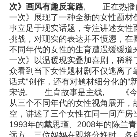
次》画风有趣反套路
, 正在热播
一次》展现了一种全新的女性题材
事立足于现实话题，专注讲述女性
挑战，对现实的表达并不愤懑，在
不同年代的女性的生育遭遇缓缓道
一次》以温暖现实叠加喜剧，稀释
众看到当下女性题材剧不仅逃离了
话式”创作，还有对题材细分化的“
宋说, 生育故事是主线, 《今
从三个不同年代的女性视角展开，
空，讲述了三个女性在同一间产房
1993年的戴思瑾、2008年的陈兰青
远方，三位妈妈在即将分娩时，各