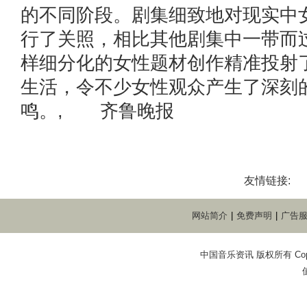
的不同阶段。剧集细致地对现实中
行了关照，相比其他剧集中一带而
样细分化的女性题材创作精准投射
生活，令不少女性观众产生了深刻
鸣。, 齐鲁晚报
友情链接:
网站简介
|
免费声明
|
广告
中国音乐资讯 版权所有 Copyright