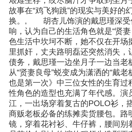
艰难生存，绞尽脑汁才争取到坐月子
故事在“鸡飞狗跳”的现实与美好的
换。, 胡杏儿饰演的戴思瑾深受
响，认为自己的生活角色就是“贤妻
色生活中坎坷不断，她不仅在开场
里抓奸，丈夫路明磊还突然消失，
债务，戴思瑾一边坐月子一边当老
从“贤妻良母”蜕变成为潇洒的“戴老
也是第一次》中三位女性的生育过
性角色的造型也充满了年代感。演
江，一出场穿着复古的POLO衫，
商贩老板必备的练摊卖货腰包。路
镜，穿着花衬衫、牛仔裤，腰间别