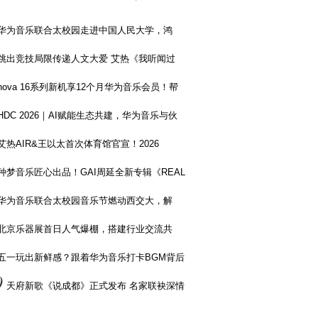
华为音乐联合太校园走进中国人民大学，鸿
跳出竞技局限传递人文大爱 艾热《我听闻过
nova 16系列新机享12个月华为音乐会员！帮
HDC 2026｜AI赋能生态共建，华为音乐与伙
艾热AIR&王以太首次体育馆官宣！2026
种梦音乐匠心出品！GAI周延全新专辑《REAL
华为音乐联合太校园音乐节燃动西交大，解
北京乐器展首日人气爆棚，搭建行业交流共
五一玩出新鲜感？跟着华为音乐打卡BGM背后
0
天府新歌《说成都》正式发布 名家联袂深情