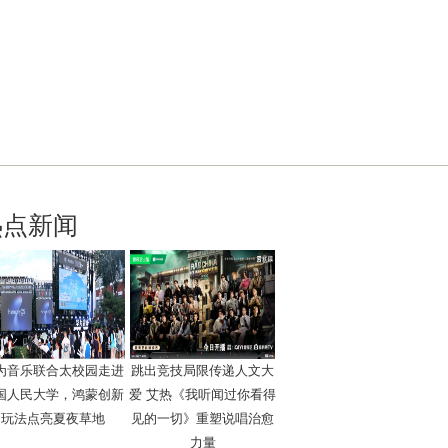
热点新闻
为音乐联合太校园走进
跳出竞技局限传递人文大
国人民大学，鸿蒙创新
爱 艾热《我听闻过你看得
玩法点亮夏夜草地
见的一切》重塑说唱治愈
力量