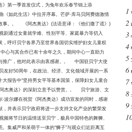
达》第一季首发仪式，为兔年欢乐春节锦上添
1
曲《如此生活》中拉开序幕。芒萨·库马贝阿费德激情
2
故事。, 《阿杰奥达》(法语意译：《他们撒了谎》)
3
影视剧通过女童就学难、性别平等、家庭暴力等切入
状，呼吁贝宁各界乃至世界各国切实维护妇女儿童权
4
，中心与其合作已有十余年之久，期间中心一直助力
5
与推广，他对此表示由衷感谢。, 中国驻贝宁大使
6
中贝友好50周年，在政治、经济、文化领域开展的一系
7
十大报告中“坚持男女平等基本国策，保障妇女儿童合
《阿杰奥达》的深刻立意予以赞赏。, 贝宁旅游、文
8
尔·波尔娜在祝贺《阿杰奥达》成功宣发的同时，感谢
9
献，并表示贝宁政府将进一步支持文化产业的繁荣发
1
视频将节日的温情送至贝宁，极具中国特色的舞狮、
。集威严和呆萌于一体的“狮子”与观众们近距离互