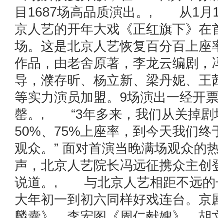
目1687场高品质演出。, 从1月1
京人艺的开年大戏《正红旗下》在
场。这是北京人艺恢复百分百上座
作品，由老舍原著，李龙云编剧，
导，濮存昕、杨立新、梁丹妮、王
等实力演员加盟。9场演出一经开
罄。, “3年多来，我们从关掉剧
50%、75%上座率，到今天我们终
观众。” 面对首演当晚满场观众的
声，北京人艺院长冯远征携众主创
说道。, 与北京人艺相距不远的
大年初一到初六同样好戏连台。京
麟囊》、李宏图《周仁献嫂》、胡