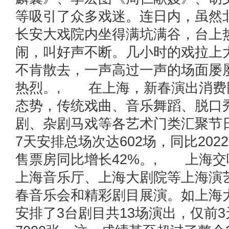
等吸引了众多戏迷。连日内，虽然
长安大戏院内坐得满坑满谷，台上
闹，叫好声不断。几小时的戏拉上
不肯散去，一声高过一声的场面屡
热烈。, 在上海，新春演出消费
态势，传统戏曲、音乐舞蹈、脱口
剧、杂剧马戏等各艺术门类汇聚节
7天安排总场次达602场，同比202
售票房同比增长42%。, 上海
上海音乐厅、上海大剧院等上海演
春音乐会和精彩剧目展演。如上海
安排了3台剧目共13场演出，仅前