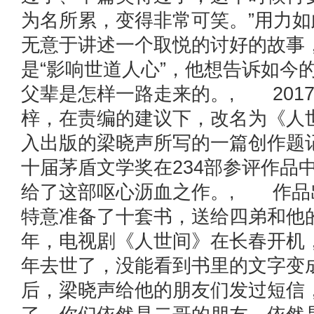
为名所累，变得非常可笑。”用力
无意于讲述一个取悦的讨好的故事
是“影响世道人心”，他想告诉如今
父辈是怎样一路走来的。, 2017
梓，在责编的建议下，改名为《人
入出版的梁晓声所写的一篇创作题记
十届茅盾文学奖在234部参评作品
给了这部呕心沥血之作。, 作品
特意准备了十套书，送给四弟和他的
年，电视剧《人世间》在长春开机
年去世了，没能看到书里的文字变
后，梁晓声给他的朋友们发过短信