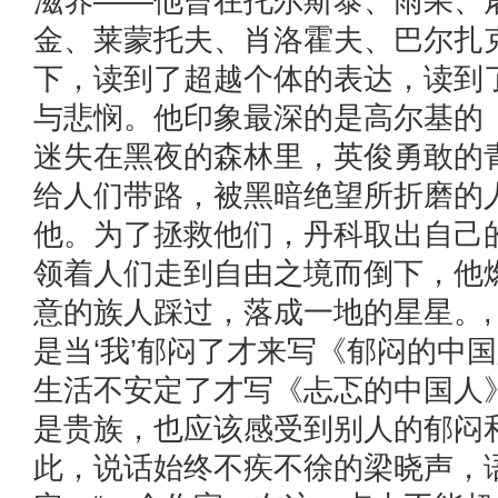
滋养——他曾在托尔斯泰、雨果、
金、莱蒙托夫、肖洛霍夫、巴尔扎
下，读到了超越个体的表达，读到
与悲悯。他印象最深的是高尔基的
迷失在黑夜的森林里，英俊勇敢的
给人们带路，被黑暗绝望所折磨的
他。为了拯救他们，丹科取出自己
领着人们走到自由之境而倒下，他
意的族人踩过，落成一地的星星。
是当‘我’郁闷了才来写《郁闷的中国
生活不安定了才写《忐忑的中国人
是贵族，也应该感受到别人的郁闷
此，说话始终不疾不徐的梁晓声，