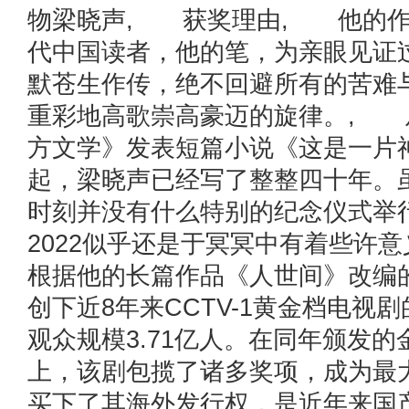
物梁晓声, 获奖理由, 他的作
代中国读者，他的笔，为亲眼见证
默苍生作传，绝不回避所有的苦难
重彩地高歌崇高豪迈的旋律。, 从
方文学》发表短篇小说《这是一片
起，梁晓声已经写了整整四十年。
时刻并没有什么特别的纪念仪式举
2022似乎还是于冥冥中有着些许
根据他的长篇作品《人世间》改编
创下近8年来CCTV-1黄金档电视
观众规模3.71亿人。在同年颁发
上，该剧包揽了诸多奖项，成为最
买下了其海外发行权，是近年来国