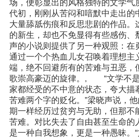
场，便彰显出的风格独特的文学气质
代初，刚刚从苦闷和喑默中走出的
大量舔舐伤痕和反思悲剧的作品。
的新生，却也不免显得有些感伤、
声的小说则提供了另一种观照：在
通过一个个热血儿女召唤着理想主
端，绝不回避所有的苦难与丑恶，
歌崇高豪迈的旋律。, “文学不
家都经受的不中意的状态，夸大描
苦难两个字的贬化。”梁晓声说，
期一样经历过贫穷与无助，但那不
苦难。对比失去了自由甚至生命的
是一种自我想象，更是一种愚昧。