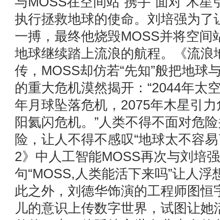
与MOSS在空间站“携手”面对“木星
执行拯救地球的使命。刘培强为了
一搏，最终他烧毁MOSS并将空间
地球继续踏上流浪的航程。《流浪
传，MOSS却仿若“先知”般把地球
的重大危机漠然揭开：“2044年太空
年月球坠落危机，2075年木星引力
阳氦闪危机。”人类不得不面对危
险，让人不得不感叹“地球太不容易
2》中人工智能MOSS再次与刘培
句“MOSS,人类能活下来吗”让人
此之外，刘德华饰演的工程师图恒
儿的意识上传数字世界，试图让她