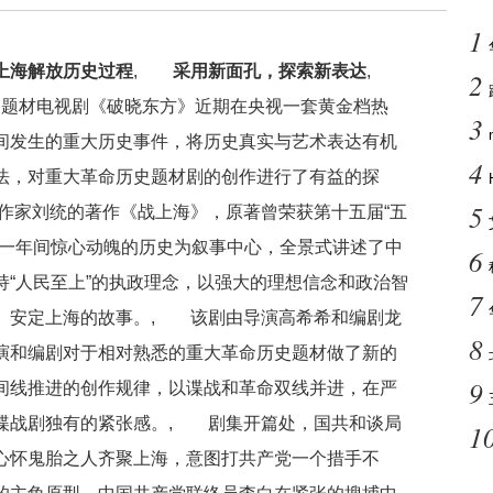
1
上海解放历史过程
,
采用新面孔，探索新表达
,
2
史题材电视剧《破晓东方》近期在央视一套黄金档热
3
间发生的重大历史事件，将历史真实与艺术表达有机
4
法，对重大革命历史题材剧的创作进行了有益的探
5
作家刘统的著作《战上海》，原著曾荣获第十五届“五
放一年间惊心动魄的历史为叙事中心，全景式讲述了中
6
“人民至上”的执政理念，以强大的理想信念和政治智
7
、安定上海的故事。, 该剧由导演高希希和编剧龙
8
演和编剧对于相对熟悉的重大革命历史题材做了新的
9
间线推进的创作规律，以谍战和革命双线并进，在严
谍战剧独有的紧张感。, 剧集开篇处，国共和谈局
1
心怀鬼胎之人齐聚上海，意图打共产党一个措手不