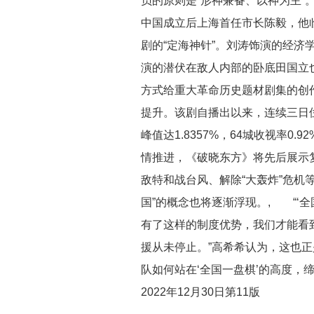
员的原则是“形神兼备、以神为主”
中国成立后上海首任市长陈毅，他
剧的“定海神针”。刘涛饰演的经济
演的潜伏在敌人内部的卧底田国立
方式给重大革命历史题材剧集的创
提升。该剧自播出以来，连续三日位
峰值达1.8357%，64城收视率
情推进，《破晓东方》将先后展示
敌特和战台风、解除“大轰炸”危机
国”的概念也将逐渐浮现。, “‘全
有了这样的制度优势，我们才能看
援从未停止。”高希希认为，这也正
队如何站在‘全国一盘棋’的高度，
2022年12月30日第11版