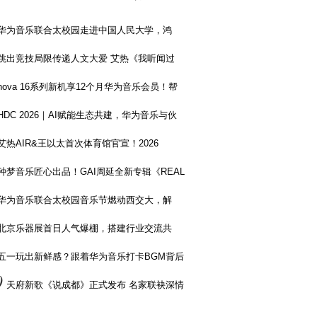
华为音乐联合太校园走进中国人民大学，鸿
跳出竞技局限传递人文大爱 艾热《我听闻过
nova 16系列新机享12个月华为音乐会员！帮
HDC 2026｜AI赋能生态共建，华为音乐与伙
艾热AIR&王以太首次体育馆官宣！2026
种梦音乐匠心出品！GAI周延全新专辑《REAL
华为音乐联合太校园音乐节燃动西交大，解
北京乐器展首日人气爆棚，搭建行业交流共
五一玩出新鲜感？跟着华为音乐打卡BGM背后
0
天府新歌《说成都》正式发布 名家联袂深情