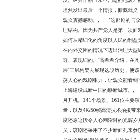
及。经典作品《永不消逝的电波》
坦然发出最后一个情报，慷慨就义
观众震撼感动。, “这部剧的与
理结构。因为共产党人是第一次面对
如何从精细化的角度以人民的利益
在内外交困的情况下迈出治理大型
透、表现细的。”高希希介绍，在具
层”三层构架去展现这段历史，使
荡人心的戏剧张力，让观众能看到
上海建设成新中国的崭新城市。, 
月开机。141个场景、161位主要演
量，以及4K/50帧高清技术拍摄
度还原这段令人心潮澎湃的光辉岁
员，该剧还采用了不少新面孔来参