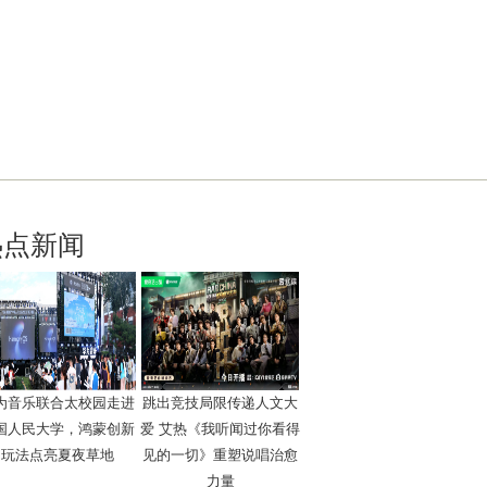
热点新闻
为音乐联合太校园走进
跳出竞技局限传递人文大
国人民大学，鸿蒙创新
爱 艾热《我听闻过你看得
玩法点亮夏夜草地
见的一切》重塑说唱治愈
力量