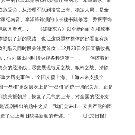
。其中的代表就是演员张嘉益诠释的老一辈革命家、新
临危受命，从治理军队到接管上海、稳定大局，是全
学家纪南音、李泽锋饰演的市长秘书陆修远，乔振宇饰
也颇具看点。, 《破晓东方》以全新的面孔和叙事
作提供了新的思路，也让这类题材整体的好看度有所
列酷云同时段关注度首位，12月28日全国直播收视
0.92%，位列播出同时段央视各频道第一。, 伴随着剧
复杂的经济战，尽数展现银元之战、粮棉之战、清除
等重大历史事件，“全国支援上海、上海未来支援全
国一盘棋’更深层次上是‘一盘棋’的统一调配关系。正是
到抗美援朝后，恢复了元气的上海，对全国的经济支
是该剧播出的题中之义，“我们会讲出一支共产党的团
缔造了让上海旧貌换新颜的奇迹。”, 《北京日报》