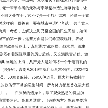
的主角原型、中国共产党联络员李白在紧张的搜捕中
，老一辈革命者的无私与奉献精神透过屏幕传递，让
众不同之处在于，它不仅是一个战斗结构，还是一个管
这样的一份答卷，要在城市中进行‘考试’。共产党人
为第一考虑，去解决上海乃至全国的民生问题，如何
城市的第一步，这些方面是我们希望表现好、表现
体的叙事策略上，该剧通过“战略层、战术层、战事
该剧既有着深沉厚重的历史质感，又充满跌宕起伏、激
当时当地的上海，共产党人是如何将一个千疮百孔的
据介绍，该剧从2019年就启动剧本创作，2022年3
员、5000套服装、75950件道具、巨大的特效制作
带来的数倍于平常的渲染时间，所有努力都是旨在最大程
月。, 在演员的选择上，除了观众熟悉的特型演
演重要角色。高希希透露，《破晓东方》甄选主要演