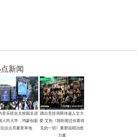
热点新闻
为音乐联合太校园走进
跳出竞技局限传递人文大
国人民大学，鸿蒙创新
爱 艾热《我听闻过你看得
玩法点亮夏夜草地
见的一切》重塑说唱治愈
力量