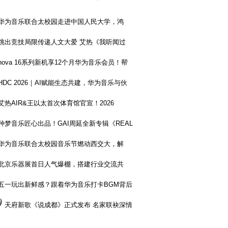
华为音乐联合太校园走进中国人民大学，鸿
跳出竞技局限传递人文大爱 艾热《我听闻过
nova 16系列新机享12个月华为音乐会员！帮
HDC 2026｜AI赋能生态共建，华为音乐与伙
艾热AIR&王以太首次体育馆官宣！2026
种梦音乐匠心出品！GAI周延全新专辑《REAL
华为音乐联合太校园音乐节燃动西交大，解
北京乐器展首日人气爆棚，搭建行业交流共
五一玩出新鲜感？跟着华为音乐打卡BGM背后
0
天府新歌《说成都》正式发布 名家联袂深情