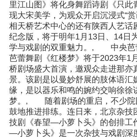
里江山图》将化身舞蹈诗剧《只此
现大宋美学，为观众开启沉浸式“赏
相天桥艺术中心的还有陕西人艺话
纪念版，将于明年1月13日、14
学与戏剧的双重魅力。, 中央芭
芭蕾舞剧《红楼梦》将于2023年1
桥剧场盛大首演，邀观众走进那亦
景。该剧是以曼妙舒展的肢体语汇
缘，是以器乐和鸣的婉约交响徐徐
梦。, 随着剧场的重启，不少院
鼓地推进排练。连日来，北京杂技
技剧《春望—小萝卜头》的创排工
—小萝卜头》是一次杂技与戏剧深