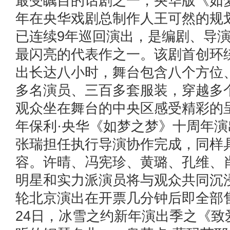
最受瞩目的话剧之一，央华版《如梦
年在央华戏剧总制作人王可然的规
已连续9年巡回演出，是编剧、导
最闪亮的代表作之一。该剧首创环
出长达八小时，舞台包含八个方位
多名演员、三百多套服装，穿越多
观众坐在舞台的中央区感受精彩的呈
年保利·央华《如梦之梦》十周年
张瑞担任执行导演协作完成，同样
容。许晴、冯宪珍、黄璐、孔维、
明星和实力派演员将与观众共同沉
轮北京演出在开票几分钟后即全部
24日，冰雪之约新年演出季之《致