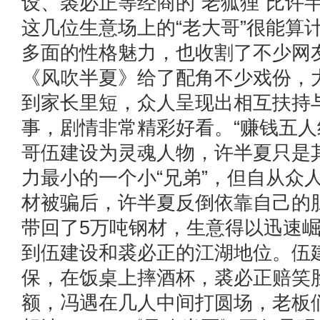
设、裘必正等经商的“老狐狸”比许
这几位生意场上的“老大哥”很能算
多面的性格魅力，也收割了不少
《风吹半夏》给了配角不少戏份，
到家长里短，众人呈现出相互扶持
事，剧情非常精彩好看。“赚钱五人
哥伍建设为灵魂人物，许半夏只是
力最小的一个小“兄弟”，但自从众
材被骗后，许半夏反倒依靠自己的
带回了5万吨钢材，生意得以迅速
到伍建设和裘必正的江湖地位。伍
保，在饭桌上摔酒杯，裘必正赔笑
额，冯遇在几人中间打圆场，老板