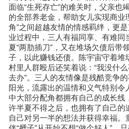
面临“生死存亡”的难关时，父亲也
的全部养老金，帮助女儿实现商业
角”之间超越友情的情感羁绊，更是
业过程中，三人有福同享、有难同
夏“两肋插刀”，又在堆场欠债后带
子，以此赚钱还债。陈宇宙守着堆
村里人群殴后还笑着说：“我没什
去办”。三人的友情像是残酷竞争
阳光，流露出的温情和义气特别令
中大部分配角都拥有自己的成长线
许半夏不得之后，也拥有了自己的
自己对另一半的想法并获得幸福。
伴“搋子”从开始不想“做个好人”，只