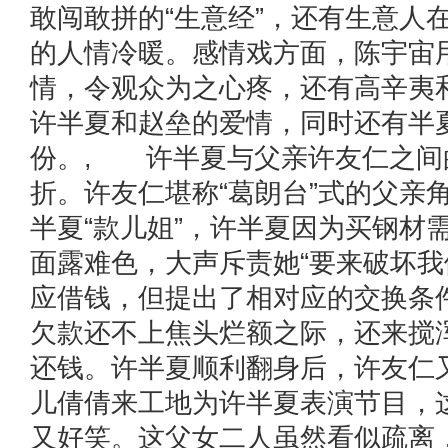
敢闯敢拼的“生意经”，还有生意人
的人情冷暖。感情戏方面，陈宇宙
情，令观众为之心疼，还有高辛夷
许半夏和赵垒的爱情，同时还有半
份。, 许半夏与父亲许友仁之间
折。许友仁堪称“葛朗台”式的父亲
半夏“款儿姐”，许半夏因为买钢材
面露难色，大声斥责她“要来破坏我
应借钱，但提出了相对应的交换条
欠款还不上焦头烂额之际，还来搅
还钱。许半夏顺利翻身后，许友仁
儿倩倩来工地为许半夏表演节目，
又好笑。这父女二人虽然看似疏离